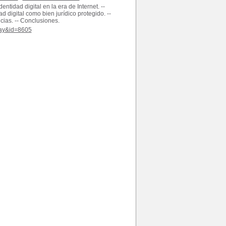
dentidad digital en la era de Internet. --
ad digital como bien jurídico protegido. --
ias. -- Conclusiones.
play&id=8605