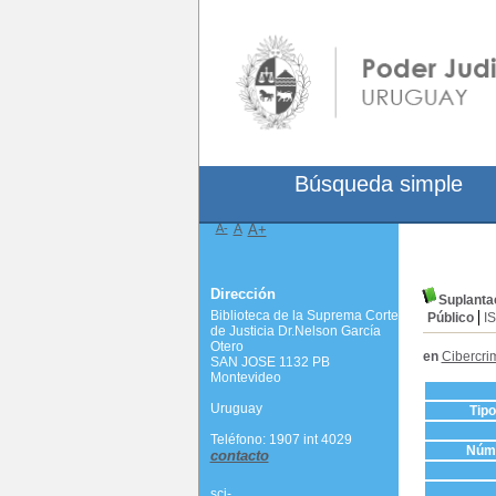
Búsqueda simple
A-
A
A+
Dirección
Suplantac
Biblioteca de la Suprema Corte
Público
I
de Justicia Dr.Nelson García
Otero
en
Cibercri
SAN JOSE 1132 PB
Montevideo
Uruguay
Tip
Teléfono: 1907 int 4029
Núme
contacto
scj-