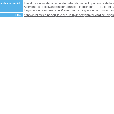
a de contenido:
Introducción. -- Identidad e identidad digital. -- Importancia de la i
Actividades delictivas relacionadas con la identidad. -- La identid
Legislación comparada. -- Prevención y mitigación de consecuenc
Link:
https://biblioteca.poderjudicial.gub.uy/index.php?lvl=notice_dis