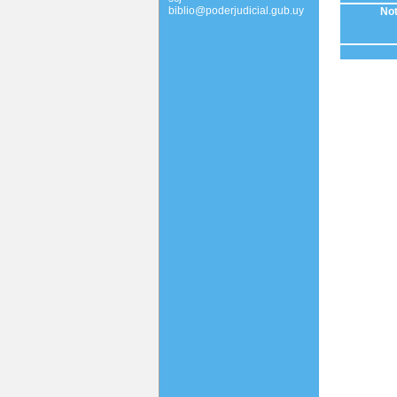
biblio@poderjudicial.gub.uy
Not