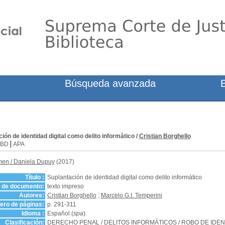
Búsqueda avanzada
ión de identidad digital como delito informático
/
Cristian Borghello
SBD
APA
men
/
Daniela Dupuy
(2017)
Título :
Suplantación de identidad digital como delito informático
o de documento:
texto impreso
Autores:
Cristian Borghello
;
Marcelo G.I. Temperini
ro de páginas:
p. 291-311
Idioma :
Español (
spa
)
Clasificación:
DERECHO PENAL
/
DELITOS INFORMÁTICOS
/
ROBO DE IDEN