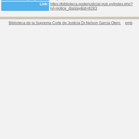
Link:
https://biblioteca.poderjudicial.gub.uy/index.php?
lvl=notice_display&id=8283
Biblioteca de la Suprema Corte de Justicia Dr.Nelson García Otero
pmb