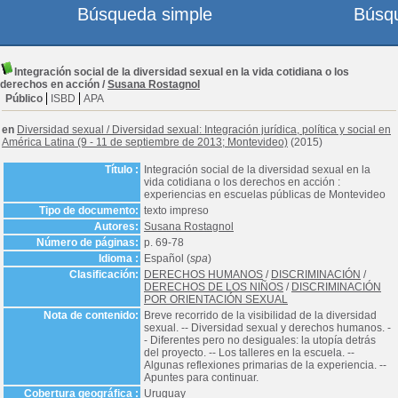
Búsqueda simple
Búsq
Integración social de la diversidad sexual en la vida cotidiana o los
derechos en acción
/
Susana Rostagnol
Público
ISBD
APA
en
Diversidad sexual
/
Diversidad sexual: Integración jurídica, política y social en
América Latina (9 - 11 de septiembre de 2013; Montevideo)
(2015)
Título :
Integración social de la diversidad sexual en la
vida cotidiana o los derechos en acción :
experiencias en escuelas públicas de Montevideo
Tipo de documento:
texto impreso
Autores:
Susana Rostagnol
Número de páginas:
p. 69-78
Idioma :
Español (
spa
)
Clasificación:
DERECHOS HUMANOS
/
DISCRIMINACIÓN
/
DERECHOS DE LOS NIÑOS
/
DISCRIMINACIÓN
POR ORIENTACIÓN SEXUAL
Nota de contenido:
Breve recorrido de la visibilidad de la diversidad
sexual. -- Diversidad sexual y derechos humanos. -
- Diferentes pero no desiguales: la utopía detrás
del proyecto. -- Los talleres en la escuela. --
Algunas reflexiones primarias de la experiencia. --
Apuntes para continuar.
Cobertura geográfica :
Uruguay