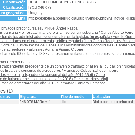
Clasificación:
DERECHO COMERCIAL
/
CONCURSOS
Clasificación:
[SCJ] 346.078
ra geográfica :
Uruguay
Link:
https://biblioteca.poderjudicial.gub.uy/index.php?lvl=notice_dis
 privados preconcursales
/
Miguel Ángel Raspall
sis bancaria y el rescate financiero a la insolvencia soberana
/
Carlos Alberto Ferro
ución de los administradores concursales en la legislación española
/
Aurelio Gurr
de acreedores en el ordenamiento jurídico español
/
Juan Carlos Rodríguez Mased
orte de Justicia inviste de jueces a los administradores concursales
/
Daniel Mart
de acreedores y arbitraje
/
Adriana Pisano Citrone
el artículo 68 de la Ley 18.387 la rescisión unilateral de las promesas de enajena
srael Creimer Bajuk
l trascendental precedente de un convenio transaccional en la liquidación
/
Nicolá
dos fiscales y concurso de acreedores
/
Francisco Cobas Etchegoimberry
os sobre la jurisprudencia concursal del año 2016
/
Sofía Cairo
o de jurisprudencia concursal del año 2016
/
Daniel Martínez Vigil
ursos de acreedores del año 2016
/
Fernando Cabrera Damasco
es (1)
barras
Signatura
Tipo de medio
Ubicación
346.078 MARe v. 4
Libro
Biblioteca sede principal