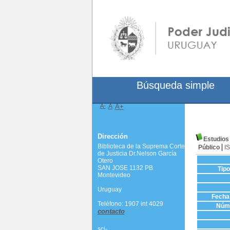
Búsqueda simple
A-
A
A+
Dirección
Estudios
Biblioteca de la Suprema Corte
Público
I
de Justicia Dr.Nelson García
Otero
SAN JOSE 1132 PB
Tip
Montevideo
Uruguay
Fecha 
Teléfono: 1907 int 4029
Núme
contacto
scj-