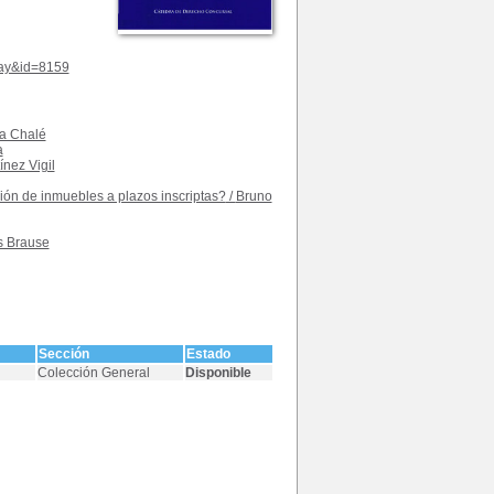
play&id=8159
ea Chalé
a
ínez Vigil
ción de inmuebles a plazos inscriptas?
/
Bruno
s Brause
Sección
Estado
Colección General
Disponible