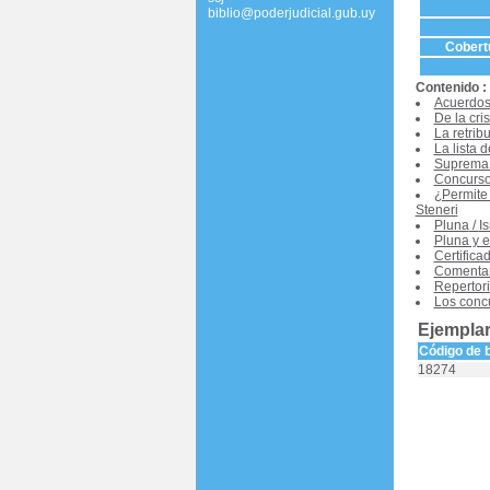
biblio@poderjudicial.gub.uy
Cobertu
Contenido :
Acuerdos
De la cri
La retrib
La lista 
Suprema C
Concurso 
¿Permite 
Steneri
Pluna
/
I
Pluna y e
Certifica
Comentari
Repertori
Los conc
Ejemplar
Código de 
18274