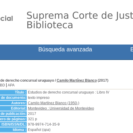
Búsqueda avanzada
 de derecho concursal uruguayo
/
Camilo Martínez Blanco
(2017)
SBD
APA
Título :
Estudios de derecho concursal uruguayo : Libro IV
o de documento:
texto impreso
Autores:
Camilo Martínez Blanco (1950-)
Editorial:
Montevideo : Universidad de Montevideo
de publicación:
2017
ro de páginas:
321 p
ISBN/ISSN/DL:
978-9974-714-35-9
Idioma :
Español (
spa
)