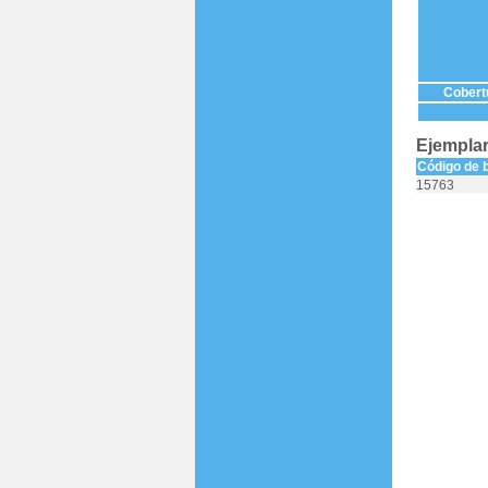
Cobertu
Ejemplar
Código de 
15763