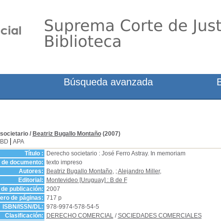
Búsqueda avanzada
societario
/
Beatriz Bugallo Montaño
(2007)
SBD
APA
Título :
Derecho societario : José Ferro Astray. In memoriam
o de documento:
texto impreso
Autores:
Beatriz Bugallo Montaño
, ;
Alejandro Miller
,
Editorial:
Montevideo [Uruguay] : B de F
de publicación:
2007
ro de páginas:
717 p
ISBN/ISSN/DL:
978-9974-578-54-5
Clasificación:
DERECHO COMERCIAL
/
SOCIEDADES COMERCIALES