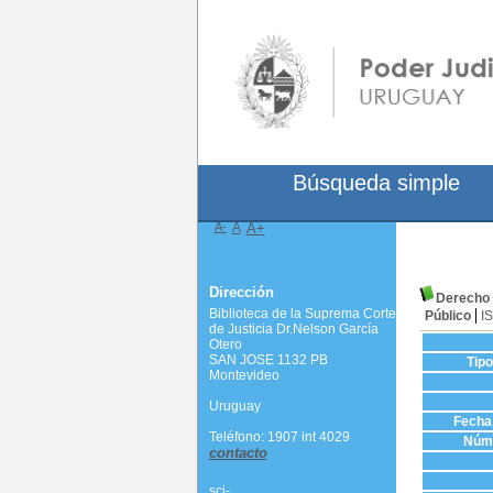
Búsqueda simple
A-
A
A+
Dirección
Derecho 
Biblioteca de la Suprema Corte
Público
I
de Justicia Dr.Nelson García
Otero
SAN JOSE 1132 PB
Tip
Montevideo
Uruguay
Fecha 
Teléfono: 1907 int 4029
Núme
contacto
scj-