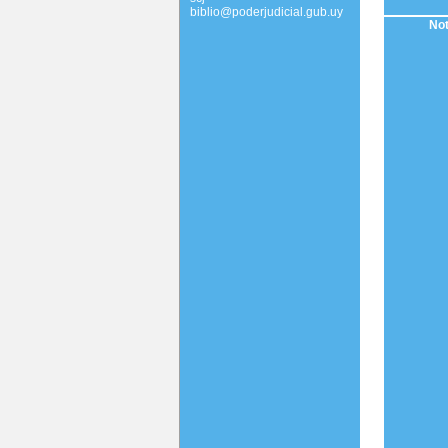
biblio@poderjudicial.gub.uy
Not