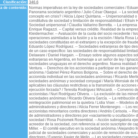
Clasificación:
346.6
a de contenido:
Normas imperativas en la ley de sociedades comerciales / Eduar
Panorama societario argentino / Julio César Otaegui. -- La socie
concepto en crisis? / Alicia López Quintana. -- Unipersonalidad o
constitutiva de sociedad y limitación de responsabilidad / Efraín 
Sociedad unipersonal / Claudia Vallarino Berretta. -- La empresa f
Enrique Ragazzi. -- Capital versus crédito. Realidad de la empres
Kleidermacher. -- Avaluación de la cuota del socio recedente / Isr
operaciones asimiladas a la fusión y a la escisión / María Rosa L
sociedades constituidas en el extranjero y la excepción de fraude 
Eduardo López Rodríguez. -- Sociedades extranjeras de tipo des
de un caso específico: las sociedades de responsabilidad limitad
Delaware / Daniel Hargain. -- Ensayo sobre algunos aspectos so
extranjeras en Argentina, en homenaje a un señor de ley / Ignacio 
sociedades uruguayas en el derecho argentino. Nueva realidad 
Ventura. -- Derechos de los accionistas a participar en las ganan
anónima / Gabriel Pérez-Ramos Bolgona. -- Sobre el derecho de 
accionista individual en las sociedades anónimas / Ricardo Merlin
sociedades anónimas y sociedad conyugal / María Wonsiak de Ha
aplicables las cláusulas restrictivas a la transmisión de acciones
ejecución forzada? / Teresita Rodríguez MAscardi. -- Convenio d
accionistas / Nuri Rodríguez Olivera. -- La exclusión de las minor
sociedades anónimas / Ricardo Olivera García. -- La retribución de
reintegración patrimonial en la quiebra / Lidia Viser. -- Modelos 
administradores y directores / Alicia Ferrer Montenegro. -- Los r
accionistas minoritarios contra directores / Andrés Cerisola. -- R
de administradores y directores por «vaciamiento u ocultación» d
sociedad / Rosa Poziomek Rosemblat. -- Acción subrogatoria eje
acreedor de la sociedad, con referencia al socio suscriptor de cap
Miller. -- El comité ejecutivo en la sociedad anónima / Alejandro Mi
judicial de sociedades comerciales y acción de remoción de sus 
directores / Eugenio Xavier de Mello. -- Las sociedades comerci