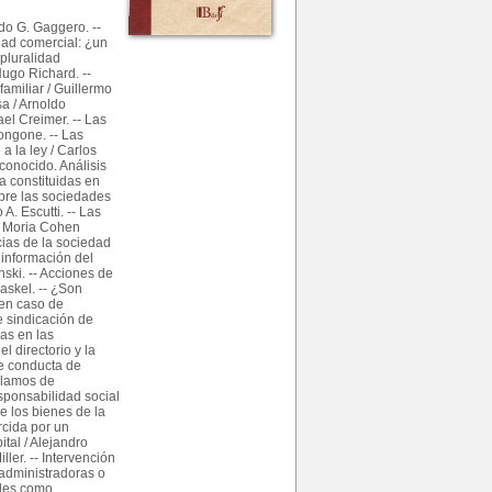
do G. Gaggero. --
dad comercial: ¿un
 pluralidad
Hugo Richard. --
amiliar / Guillermo
a / Arnoldo
ael Creimer. -- Las
ongone. -- Las
a la ley / Carlos
conocido. Análisis
a constituidas en
bre las sociedades
A. Escutti. -- Las
/ Moria Cohen
cias de la sociedad
información del
ski. -- Acciones de
skel. -- ¿Son
 en caso de
e sindicación de
ías en las
l directorio y la
de conducta de
eclamos de
esponsabilidad social
e los bienes de la
rcida por un
ital / Alejandro
ller. -- Intervención
administradoras o
ales como