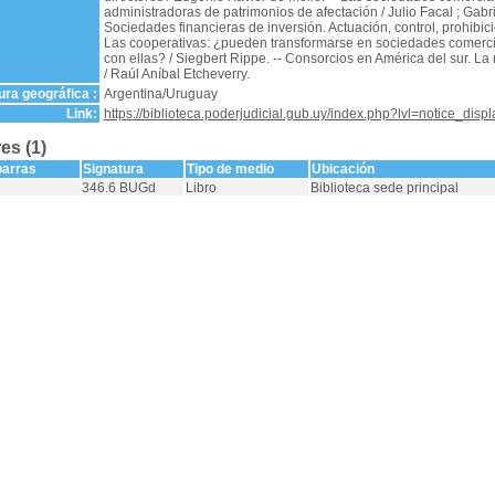
administradoras de patrimonios de afectación / Julio Facal ; Gabrie
Sociedades financieras de inversión. Actuación, control, prohibici
Las cooperativas: ¿pueden transformarse en sociedades comerci
con ellas? / Siegbert Rippe. -- Consorcios en América del sur. La
/ Raúl Aníbal Etcheverry.
ra geográfica :
Argentina/Uruguay
Link:
https://biblioteca.poderjudicial.gub.uy/index.php?lvl=notice_dis
es (1)
barras
Signatura
Tipo de medio
Ubicación
346.6 BUGd
Libro
Biblioteca sede principal