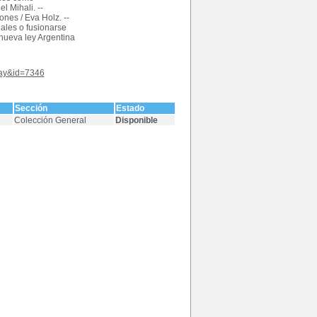
l Mihali. --
ones / Eva Holz. --
ales o fusionarse
 nueva ley Argentina
play&id=7346
Sección
Estado
Colección General
Disponible