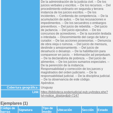
De la administración de la justicia civil. -- De los
juicios verbales y escritos. -- De los recursos. -- Del
procedimiento ordinario en segunda y tercera
instancia de los juicios escritos. -- De los
incidentes. -- Contienda de competencia. -- De la
acumulación de autos. -- De las recusaciones e
impedimentos. -- De los secuestros o embargos
preventivos. -- Del juicio de rebeldía. -- Del juicio
de jactancia. -- Del juicio ejecutivo. -- De los
concursos de acreedores. -- De la sucesión testada
o intestada. -- Discernimiento del cargo de tutor y
curador. -- De las acciones posesorias. -- Denuncia
de obra vieja o ruinosa. -- Del juicio de mensura,
deslinde y amojonamiento. -- Del juicio de
desahucio o desalojo. -- De la habilitación para
comparecer en juicio. -- Información ad perpetuam.
-- De la declaratoria de pobreza. -- Del juicio de
alimentos. -- De los juicios sumarios especiales. --
De la perención de la instancia.
Responsabilidad y corrección de los jueces y
magistrados del orden judiciario. -- De la
responsabilidad judicial. -- De la disciplina judicial.
-- De la observancia de este código.
Apéndice.
Cobertura geográfica :
Uruguay
Link:
https://biblioteca.poderjudicial.gub.uy/index.php?
lvl=notice_display&id=7247
Ejemplares (1)
Código de
Tipo de
Signatura
Ubicación
Sección
Estado
barras
medio