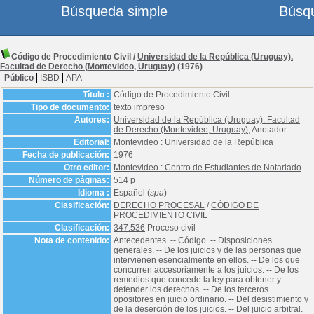
Búsqueda simple
Búsq
Código de Procedimiento Civil
/
Universidad de la República (Uruguay).
Facultad de Derecho (Montevideo, Uruguay)
(1976)
Público
ISBD
APA
Título :
Código de Procedimiento Civil
Tipo de documento:
texto impreso
Autores:
Universidad de la República (Uruguay). Facultad
de Derecho (Montevideo, Uruguay)
, Anotador
Editorial:
Montevideo : Universidad de la República
Fecha de publicación:
1976
Otro editor:
Montevideo : Centro de Estudiantes de Notariado
Número de páginas:
514 p
Idioma :
Español (
spa
)
Clasificación:
DERECHO PROCESAL
/
CÓDIGO DE
PROCEDIMIENTO CIVIL
Clasificación:
347.536
Proceso civil
Nota de contenido:
Antecedentes. -- Código. -- Disposiciones
generales. -- De los juicios y de las personas que
intervienen esencialmente en ellos. -- De los que
concurren accesoriamente a los juicios. -- De los
remedios que concede la ley para obtener y
defender los derechos. -- De los terceros
opositores en juicio ordinario. -- Del desistimiento y
de la deserción de los juicios. -- Del juicio arbitral.