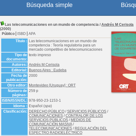
Búsqueda simple
Búsq
Las telecomunicaciones en un mundo de competencia
/
Andrés M Cerisola
(2000)
Público
ISBD
APA
Título :
Las telecomunicaciones en un mundo de
competencia : Teoría regulatoria para un
mercado competitivo de telecomunicaciones
Tipo de
texto impreso
documento:
Autores:
Andrés M Cerisola
Editorial:
Buenos Aires : Eudeba
Fecha de
2000
publicación:
Otro editor:
Montevideo [Uruguay] : ORT
Número de
259 p
páginas:
ISBN/ISSN/DL:
978-950-23-1153-1
Idioma :
Español (
spa
)
Clasificación:
DERECHO PÚBLICO
/
SERVICIOS PÚBLICOS
/
COMUNICACIONES
/
CONTRALOR DE LOS
SERVICIOS PÚBLICOS
/
MEDIOS DE
COMUNICACIÓN MASIVA
/
TELECOMUNICACIONES
/
REGULACIÓN DEL
ESPECTRO RADIOELÉCTRICO