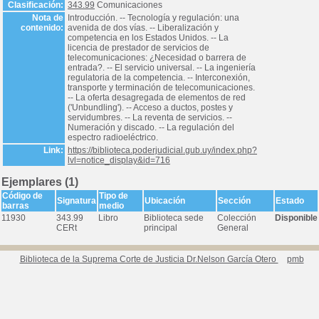
Clasificación:
343.99
Comunicaciones
Nota de
Introducción. -- Tecnología y regulación: una
contenido:
avenida de dos vías. -- Liberalización y
competencia en los Estados Unidos. -- La
licencia de prestador de servicios de
telecomunicaciones: ¿Necesidad o barrera de
entrada?. -- El servicio universal. -- La ingeniería
regulatoria de la competencia. -- Interconexión,
transporte y terminación de telecomunicaciones.
-- La oferta desagregada de elementos de red
('Unbundling'). -- Acceso a ductos, postes y
servidumbres. -- La reventa de servicios. --
Numeración y discado. -- La regulación del
espectro radioeléctrico.
Link:
https://biblioteca.poderjudicial.gub.uy/index.php?
lvl=notice_display&id=716
Ejemplares (1)
Código de
Tipo de
Signatura
Ubicación
Sección
Estado
barras
medio
11930
343.99
Libro
Biblioteca sede
Colección
Disponible
CERt
principal
General
Biblioteca de la Suprema Corte de Justicia Dr.Nelson García Otero
pmb