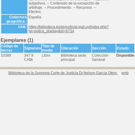
subjetivos. -- Contenido de la excepción de
arbitraje. -- Procedimiento. -- Recursos. --
Efectos.
Cobertura
España
geográfica :
Link:
https://biblioteca.poderjudicial.gub.uy/index.php?
lvl=notice_display&id=6734
Ejemplares (1)
Código de
Tipo de
Signatura
Ubicación
Sección
Estado
barras
medio
10389
347.9
Libro
Biblioteca sede
Colección
Disponible
CABt
principal
General
Biblioteca de la Suprema Corte de Justicia Dr.Nelson García Otero
pmb