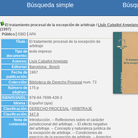
Búsqueda simple
Búsq
El tratamiento procesal de la excepción de arbitraje
/
Lluís Caballol Angelats
(1997)
Público
ISBD
APA
Título :
El tratamiento procesal de la excepción de
arbitraje
Tipo de
texto impreso
documento:
Autores:
Lluís Caballol Angelats
Editorial:
Barcelona : Bosch
Fecha de
1997
publicación:
Colección:
Biblioteca de Derecho Procesal
num. 72
Número de
175 p
páginas:
ISBN/ISSN/DL:
978-84-7698-438-3
Idioma :
Español (
spa
)
Clasificación:
DERECHO PROCESAL
/
ARBITRAJE
Clasificación:
347.9
Nota de
Introducción. -- Reflexiones sobre el carácter
contenido:
jurisdiccional del arbitraje. -- El efecto negativo
del arbitraje. -- Concepto y naturaleza jurídica de
la excepción de arbitraje. -- Condiciones de
ejercicio de la excepción de arbitraje. -- Aspectos