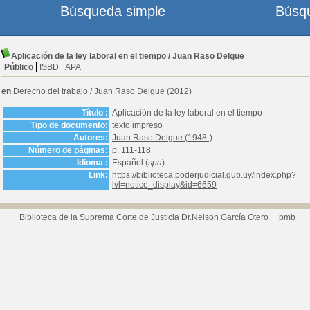
Búsqueda simple
Búsq
Aplicación de la ley laboral en el tiempo
/
Juan Raso Delgue
Público
ISBD
APA
en
Derecho del trabajo
/
Juan Raso Delgue
(2012)
Título :
Aplicación de la ley laboral en el tiempo
Tipo de documento:
texto impreso
Autores:
Juan Raso Delgue (1948-)
Número de páginas:
p. 111-118
Idioma :
Español (
spa
)
Link:
https://biblioteca.poderjudicial.gub.uy/index.php?
lvl=notice_display&id=6659
Biblioteca de la Suprema Corte de Justicia Dr.Nelson García Otero
pmb