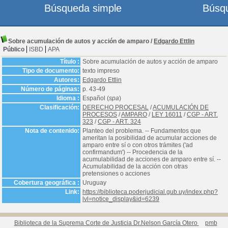
Búsqueda simple
Búsq
Sobre acumulación de autos y acción de amparo
/
Edgardo Ettlin
Público
ISBD
APA
Título :
Sobre acumulación de autos y acción de amparo
Tipo de documento:
texto impreso
Autores:
Edgardo Ettlin
Número de páginas:
p. 43-49
Idioma :
Español (
spa
)
Clasificación:
DERECHO PROCESAL
/
ACUMULACIÓN DE
PROCESOS
/
AMPARO
/
LEY 16011
/
CGP - ART.
323
/
CGP - ART. 324
Nota de contenido:
Planteo del problema. -- Fundamentos que
ameritan la posibilidad de acumular acciones de
amparo entre sí o con otros trámites ('ad
confirmandum') -- Procedencia de la
acumulabilidad de acciones de amparo entre sí. --
Acumulabilidad de la acción con otras
pretensiones o acciones
Cobertura geográfica :
Uruguay
Link:
https://biblioteca.poderjudicial.gub.uy/index.php?
lvl=notice_display&id=6239
Biblioteca de la Suprema Corte de Justicia Dr.Nelson García Otero
pmb