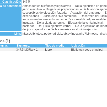
Clasificación:
347.5
a de contenido:
Antecedentes históricos y legislativos. -- De la ejecución en genera
juicio ejecutivo. -- Diligencias preparatorias. -- De la acción ejec
susceptibles de ejecución forzada. -- Actuación del embargo. -- E
excepciones. -- Juicio ejecutivo cambiario. -- Desarrollo del juicio 
tradición en las ventas forzadas. -- Responsabilidad procesal del 
juzgada. -- De la vía de apremio. -- Efectos de la venta judicial. --
posterior. -- Del juicio ejecutivo verbal. -- De la ejecución de hip
del juicio ejecutivo. -- De las tercerías en el juicio ejecutivo.
Link:
https://biblioteca.poderjudicial.gub.uy/index.php?lvl=notice_dis
es (1)
barras
Signatura
Tipo de medio
Ubicación
347.5 MORa v. 1
Libro
Biblioteca sede principal