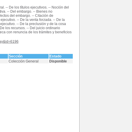
l. -- De los títulos ejecutivos. -- Noción del
utiva. -- Del embargo. -- Bienes no
fectos del embargo. -- Citación de
ejecutivo. -- De la venta forzada. -- De la
ejecutivo. -- De la preclusión y de la cosa
 De los recursos. -- Del juicio ordinario
oteca con renuncia de los trámites y beneficios
play&id=6196
Sección
Estado
Colección General
Disponible