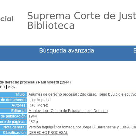
Búsqueda avanzada
de derecho procesal
/
Raul Moretti
(1944)
SBD
APA
Título :
Apuntes de derecho procesal : 2do curso. Tomo I: Juicio ejecutiv
o de documento:
texto impreso
Autores:
Raul Moretti
Editorial:
Montevideo : Centro de Estudiantes de Derecho
de publicación:
1944
ro de páginas:
482 p
Nota general:
Versión taquigráfica tomada por Jorge B. Barreneche y Luis A. Ol
Clasificación:
DERECHO PROCESAL