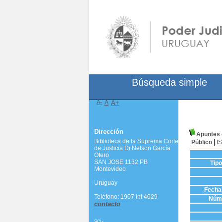
Búsqueda simple
A-
A
A+
Dirección
Apuntes 
Biblioteca de la Suprema Corte
Público
I
de Justicia Dr.Nelson García
Otero
SAN JOSE 1132 PB
Tip
Montevideo
Uruguay
Fecha 
Teléfono: 1907 int 4029
Núme
contacto
scj-