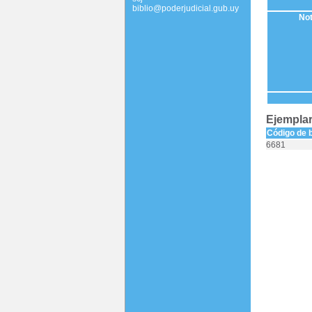
biblio@poderjudicial.gub.uy
Not
Ejemplar
Código de 
6681