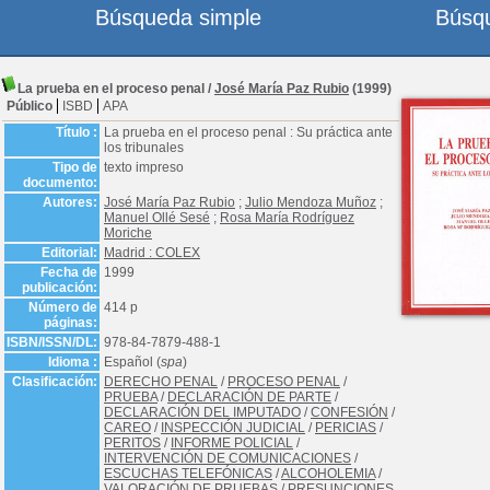
Búsqueda simple
Búsq
La prueba en el proceso penal
/
José María Paz Rubio
(1999)
Público
ISBD
APA
Título :
La prueba en el proceso penal : Su práctica ante
los tribunales
Tipo de
texto impreso
documento:
Autores:
José María Paz Rubio
;
Julio Mendoza Muñoz
;
Manuel Ollé Sesé
;
Rosa María Rodríguez
Moriche
Editorial:
Madrid : COLEX
Fecha de
1999
publicación:
Número de
414 p
páginas:
ISBN/ISSN/DL:
978-84-7879-488-1
Idioma :
Español (
spa
)
Clasificación:
DERECHO PENAL
/
PROCESO PENAL
/
PRUEBA
/
DECLARACIÓN DE PARTE
/
DECLARACIÓN DEL IMPUTADO
/
CONFESIÓN
/
CAREO
/
INSPECCIÓN JUDICIAL
/
PERICIAS
/
PERITOS
/
INFORME POLICIAL
/
INTERVENCIÓN DE COMUNICACIONES
/
ESCUCHAS TELEFÓNICAS
/
ALCOHOLEMIA
/
VALORACIÓN DE PRUEBAS
/
PRESUNCIONES