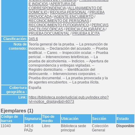
E INDICIOS
/
APERTURA DE
CORRESPONDENCIA
/
ALLANAMIENTO DE
DOMICILIO
/
REQUISA PERSONAL
/
PRUEBA
PROVOCADA
/
AGENTE ENCUBIERTO
/
RECONOCIMIENTO DE PERSONAS
/
RECONOCIMIENTO FOTOGRÁFICO
/
PERICIAS
DACTILOSCÓPICAS
/
PERICIA CALIGRÁFICA
/
PRUEBA DOCUMENTAL
/
PRUEBA ILÍCITA
Clasificación:
345.6
Nota de
Teoría general de la prueba. -- La presunción de
contenido:
inocencia. -- Declaración del acusado. -- Prueba
testifical. -- Careo. -- Inspección ocular. -- Prueba
pericial. -- Intervenciones telefónicas. -- La
prueba de alcoholemia. -- Indicios. -- Apertura de
correspondencia y entregas vigiladas. --
Registro domiciliario. -- Identificación del
delincuente. -- Intervenciones corporales. --
Prueba documental. -- La prueba provocada y la
de agentes encubiertos. -- La prueba ilícita.
Cobertura
España
geográfica :
Link:
https://biblioteca.poderjudicial.gub.uy/index.php?
lvl=notice_display&id=6073
Ejemplares (1)
Código de
Tipo de
Signatura
Ubicación
Sección
Estado
barras
medio
11040
345.6
Libro
Biblioteca sede
Colección
Disponible
PAZp
principal
General