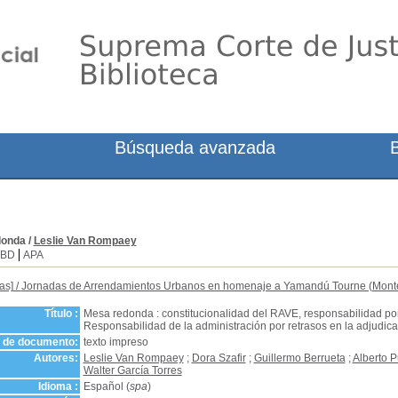
Búsqueda avanzada
donda
/
Leslie Van Rompaey
SBD
APA
as]
/
Jornadas de Arrendamientos Urbanos en homenaje a Yamandú Tourne (Mont
Título :
Mesa redonda : constitucionalidad del RAVE, responsabilidad por 
Responsabilidad de la administración por retrasos en la adjudic
o de documento:
texto impreso
Autores:
Leslie Van Rompaey
;
Dora Szafir
;
Guillermo Berrueta
;
Alberto 
Walter García Torres
Idioma :
Español (
spa
)