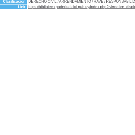
Clasificación:
DERECHO CIVIL
/
ARRENDAMIENTO
/
RAVE
/
RESPONSABILID
Link:
https://biblioteca.poderjudicial.gub.uy/index.php?lvl=notice_dis