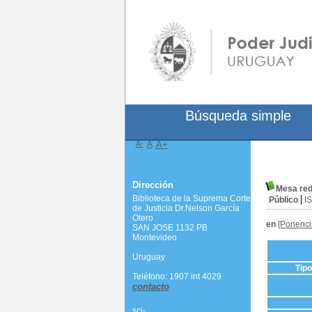
Búsqueda simple
A-
A
A+
Dirección
Mesa re
Biblioteca de la Suprema Corte
Público
I
de Justicia Dr.Nelson García
Otero
en
[Ponenci
SAN JOSE 1132 PB
Montevideo
Uruguay
Tip
Teléfono: 1907 int 4029
contacto
scj-