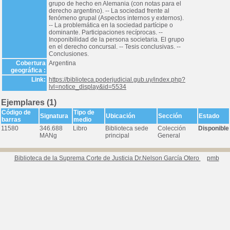
grupo de hecho en Alemania (con notas para el
derecho argentino). -- La sociedad frente al
fenómeno grupal (Aspectos internos y externos).
-- La problemática en la sociedad partícipe o
dominante. Participaciones recíprocas. --
Inoponibilidad de la persona societaria. El grupo
en el derecho concursal. -- Tesis conclusivas. --
Conclusiones.
Cobertura
Argentina
geográfica :
Link:
https://biblioteca.poderjudicial.gub.uy/index.php?
lvl=notice_display&id=5534
Ejemplares (1)
Código de
Tipo de
Signatura
Ubicación
Sección
Estado
barras
medio
11580
346.688
Libro
Biblioteca sede
Colección
Disponible
MANg
principal
General
Biblioteca de la Suprema Corte de Justicia Dr.Nelson García Otero
pmb