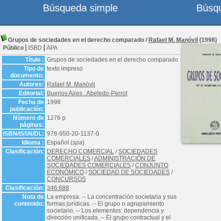
Búsqueda simple
Búsq
Grupos de sociedades en el derecho comparado
/
Rafael M. Manóvil
(1998)
Público
ISBD
APA
Título :
Grupos de sociedades en el derecho comparado
Tipo de
texto impreso
documento:
Autores:
Rafael M. Manóvil
Editorial:
Buenos Aires : Abeledo-Perrot
Fecha de
1998
publicación:
Número de
1276 p
páginas:
ISBN/ISSN/DL:
978-950-20-1137-0
Idioma :
Español (
spa
)
Clasificación:
DERECHO COMERCIAL
/
SOCIEDADES
COMERCIALES
/
ADMINISTRACIÓN DE
SOCIEDADES COMERCIALES
/
CONJUNTO
ECONÓMICO
/
SOCIEDAD DE SOCIEDADES
/
CONCURSOS
Clasificación:
346.688
Nota de
La empresa. -- La concentración societaria y sus
contenido:
formas jurídicas. -- El grupo o agrupamiento
societario. -- Los elementos: dependencia y
dirección unificada. -- El grupo contractual y el