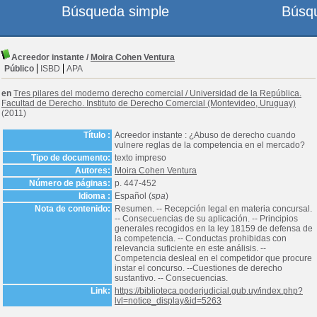
Búsqueda simple
Búsq
Acreedor instante
/
Moira Cohen Ventura
Público
ISBD
APA
en
Tres pilares del moderno derecho comercial
/
Universidad de la República.
Facultad de Derecho. Instituto de Derecho Comercial (Montevideo, Uruguay)
(2011)
Título :
Acreedor instante : ¿Abuso de derecho cuando
vulnere reglas de la competencia en el mercado?
Tipo de documento:
texto impreso
Autores:
Moira Cohen Ventura
Número de páginas:
p. 447-452
Idioma :
Español (
spa
)
Nota de contenido:
Resumen. -- Recepción legal en materia concursal.
-- Consecuencias de su aplicación. -- Principios
generales recogidos en la ley 18159 de defensa de
la competencia. -- Conductas prohibidas con
relevancia suficiente en este análisis. --
Competencia desleal en el competidor que procure
instar el concurso. --Cuestiones de derecho
sustantivo. -- Consecuencias.
Link:
https://biblioteca.poderjudicial.gub.uy/index.php?
lvl=notice_display&id=5263