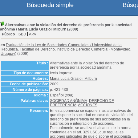
Búsqueda simple
Búsq
Alternativas ante la violación del derecho de preferencia por la sociedad
anónima
/
Maria Lucía Grazioli Milburn
(2009)
Público
ISBD
APA
en
Evaluación de la Ley de Sociedades Comerciales
/
Universidad de la
República. Facultad de Derecho. Instituto de Derecho Comercial (Montevideo,
Uruguay)
(2009)
Título :
Alternativas ante la violación del derecho de
preferencia por la sociedad anónima
Tipo de documento:
texto impreso
Autores:
Maria Lucía Grazioli Milburn
Fecha de publicación:
2009
Número de páginas:
p. 421-430
Idioma :
Español (
spa
)
Palabras clave:
SOCIEDAD ANÓNIMA
DERECHO DE
PREFERENCIA
ACCIONES
Resumen:
En esta ponencia se exponen las alternativas de
que dispone la sociedad en caso de violación del
derecho de preferencia de sus accionistas en la
suscripción e integración de acciones.
Puntualmente, se analiza el alcance de la norma
contenida en el art. 329 LSC, que regula las
acciones judiciales de que dispone el accionista