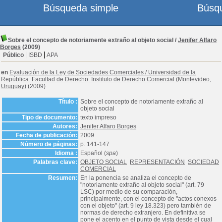
Búsqueda simple
Búsq
Sobre el concepto de notoriamente extraño al objeto social
/
Jenifer Alfaro
Borges
(2009)
Público
ISBD
APA
en
Evaluación de la Ley de Sociedades Comerciales
/
Universidad de la
República. Facultad de Derecho. Instituto de Derecho Comercial (Montevideo,
Uruguay)
(2009)
Título :
Sobre el concepto de notoriamente extraño al
objeto social
Tipo de documento:
texto impreso
Autores:
Jenifer Alfaro Borges
Fecha de publicación:
2009
Número de páginas:
p. 141-147
Idioma :
Español (
spa
)
Palabras clave:
OBJETO SOCIAL
REPRESENTACIÓN
SOCIEDAD
COMERCIAL
Resumen:
En la ponencia se analiza el concepto de
"notoriamente extraño al objeto social" (art. 79
LSC) por medio de su comparación,
principalmente, con el concepto de "actos conexos
con el objeto" (art. 9 ley 18.323) pero también de
normas de derecho extranjero. En definitiva se
pone el acento en el punto de vista desde el cual