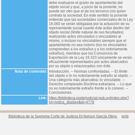
debe evaluarse el grado de apartamiento del
objeto social y que, a juicio de la ponente, no
puede ser otro que el de los terceros con quien
contrata la sociedad. En este sentido la ponente
entiende que las sociedades comerciales de la Ley
16.060 se verán obligadas por la actuación de su
representante social cuanto éste actúe dentro del
objeto social (límite natural de sus facultades)
realizando actos vinculados o vinculables al
mismo, o incluso no vinculables siempre que el
apartamiento no sea notorio (los no vinculables
comprenden a los extraños y a los notoriamente
extraños), mientras que los Consorcios de
Exportación de la Ley 18.323 únicamente se verán
eficazmente representados por actos abarcados
por su objeto o relacionados con éste.
Nota de contenido:
Introducción. -- Normas confrontadas. -- El límite
del objeto o lo no notoriamente extraño al objeto. --
Una categoría más abarcativa: lo vinculable. --
Derecho comparado-Doctrina extranjera. -- Lo que
no es notoriamente extraño frente a lo conexo. --
Conclusiones.
Link:
https://biblioteca.poderjudicial.gub.uy/index.php?
lvl=notice_display&id=4776
Biblioteca de la Suprema Corte de Justicia Dr.Nelson García Otero
pmb