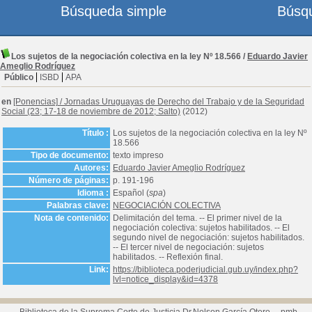
Búsqueda simple
Búsq
Los sujetos de la negociación colectiva en la ley Nº 18.566
/
Eduardo Javier
Ameglio Rodríguez
Público
ISBD
APA
en
[Ponencias]
/
Jornadas Uruguayas de Derecho del Trabajo y de la Seguridad
Social (23; 17-18 de noviembre de 2012; Salto)
(2012)
Título :
Los sujetos de la negociación colectiva en la ley Nº
18.566
Tipo de documento:
texto impreso
Autores:
Eduardo Javier Ameglio Rodríguez
Número de páginas:
p. 191-196
Idioma :
Español (
spa
)
Palabras clave:
NEGOCIACIÓN COLECTIVA
Nota de contenido:
Delimitación del tema. -- El primer nivel de la
negociación colectiva: sujetos habilitados. -- El
segundo nivel de negociación: sujetos habilitados.
-- El tercer nivel de negociación: sujetos
habilitados. -- Reflexión final.
Link:
https://biblioteca.poderjudicial.gub.uy/index.php?
lvl=notice_display&id=4378