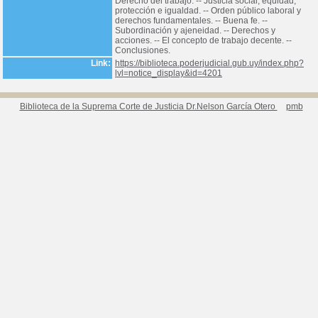
Derecho del trabajo. -- Justicia social, equidad,
protección e igualdad. -- Orden público laboral y
derechos fundamentales. -- Buena fe. --
Subordinación y ajeneidad. -- Derechos y
acciones. -- El concepto de trabajo decente. --
Conclusiones.
Link:
https://biblioteca.poderjudicial.gub.uy/index.php?
lvl=notice_display&id=4201
Biblioteca de la Suprema Corte de Justicia Dr.Nelson García Otero
pmb