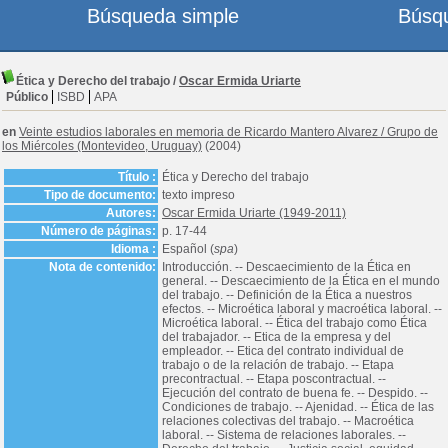
Búsqueda simple
Búsq
Ética y Derecho del trabajo
/
Oscar Ermida Uriarte
Público
ISBD
APA
en
Veinte estudios laborales en memoria de Ricardo Mantero Alvarez
/
Grupo de
los Miércoles (Montevideo, Uruguay)
(2004)
Título :
Ética y Derecho del trabajo
Tipo de documento:
texto impreso
Autores:
Oscar Ermida Uriarte (1949-2011)
Número de páginas:
p. 17-44
Idioma :
Español (
spa
)
Nota de contenido:
Introducción. -- Descaecimiento de la Ética en
general. -- Descaecimiento de la Ética en el mundo
del trabajo. -- Definición de la Ética a nuestros
efectos. -- Microética laboral y macroética laboral. --
Microética laboral. -- Ética del trabajo como Ética
del trabajador. -- Etica de la empresa y del
empleador. -- Etica del contrato individual de
trabajo o de la relación de trabajo. -- Etapa
precontractual. -- Etapa poscontractual. --
Ejecución del contrato de buena fe. -- Despido. --
Condiciones de trabajo. -- Ajenidad. -- Ética de las
relaciones colectivas del trabajo. -- Macroética
laboral. -- Sistema de relaciones laborales. --