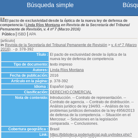
Búsqueda simple
Búsq
El pacto de exclusividad desde la óptica de la nueva ley de defensa de
competencia
/
Linda Ríos Montana
en Revista de la Secretaría del Tribunal
Pemanente de Revisión, v. 4 nº 7 (Marzo 2016)
Público
ISBD
APA
[artículo]
in
Revista de la Secretaría del Tribunal Pemanente de Revisión
>
v. 4 nº 7 (Marzo
2016)
. - p. 378-392
Título :
El pacto de exclusividad desde la óptica de la
nueva ley de defensa de competencia
Tipo de documento:
texto impreso
Autores:
Linda Ríos Montana
Fecha de publicación:
2016
Artículo en la página:
p. 378-392
Idioma :
Español (
spa
)
Clasificación:
DERECHO COMERCIAL
Nota de contenido:
Introducción. -- Contrato de representación. --
Contrato de agencia. -- Contrato de distribución. --
Análisis jurídico de ley 194/93. -- Análisis de los
problemas jurídicos derivados de la ley 4956/2013
de defensa de la competencia. -- Situación en el
Mercosur. -- Soluciones en la legislación
comparada. -- Conclusiones.
Cobertura geográfica :
Brasil
Link:
https://biblioteca.poderjudicial.gub.uy/index.php?