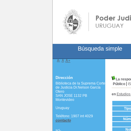
Búsqueda simple
A-
A
A+
Dirección
La respon
Biblioteca de la Suprema Corte
Público
I
de Justicia Dr.Nelson García
Otero
en
Estudios 
SAN JOSE 1132 PB
Montevideo
Uruguay
Tip
Teléfono: 1907 int 4029
Núme
contacto
Not
scj-