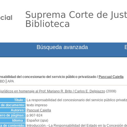
Búsqueda avanzada
sabilidad del concesionario del servicio público privatizado
/
Pascual Caiella
SBD
APA
jurídicos en homenaje al Prof. Mariano R. Brito
/
Carlos E. Delpiazzo
(2008)
Título :
La responsabilidad del concesionario del servicio público privati
o de documento:
texto impreso
Autores:
Pascual Caiella
ro de páginas:
p.907-924
Idioma :
Español (
spa
)
a de contenido:
Introducción.--La Responsabilidad del Estado en la Concesión de 