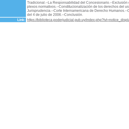
Tradicional.--La Responsabilidad del Concesionario.--Exclusión 
plexos normativos.--Constitucionalización de los derechos del usu
Jurisprudencia.--Corte Internamericana de Derecho Humanos.--C
del 4 de julio de 2006.--Conclusión.
Link:
https://biblioteca.poderjudicial.gub.uy/index.php?lvl=notice_dis