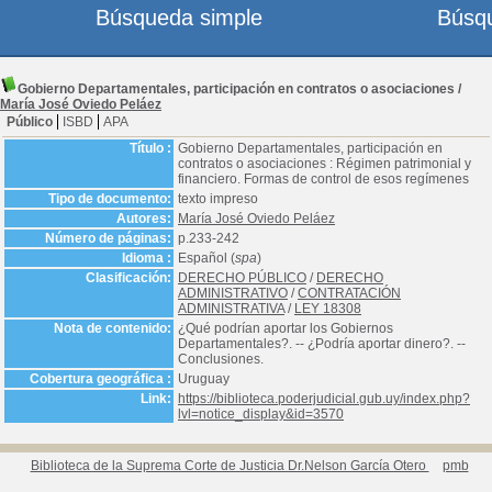
Búsqueda simple
Búsq
Gobierno Departamentales, participación en contratos o asociaciones
/
María José Oviedo Peláez
Público
ISBD
APA
Título :
Gobierno Departamentales, participación en
contratos o asociaciones : Régimen patrimonial y
financiero. Formas de control de esos regímenes
Tipo de documento:
texto impreso
Autores:
María José Oviedo Peláez
Número de páginas:
p.233-242
Idioma :
Español (
spa
)
Clasificación:
DERECHO PÚBLICO
/
DERECHO
ADMINISTRATIVO
/
CONTRATACIÓN
ADMINISTRATIVA
/
LEY 18308
Nota de contenido:
¿Qué podrían aportar los Gobiernos
Departamentales?. -- ¿Podría aportar dinero?. --
Conclusiones.
Cobertura geográfica :
Uruguay
Link:
https://biblioteca.poderjudicial.gub.uy/index.php?
lvl=notice_display&id=3570
Biblioteca de la Suprema Corte de Justicia Dr.Nelson García Otero
pmb