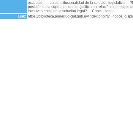
excepción. -- La constitucionalidad de la solución legislativa. -- Pl
posición de la suprema corte de justicia en relación al principio d
inconveniencia de la solución legal?. -- Conclusiones.
Link:
https://biblioteca.poderjudicial.gub.uy/index.php?lvl=notice_dis