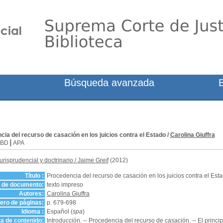
Búsqueda avanzada
ia del recurso de casación en los juicios contra el Estado
/
Carolina Giuffra
SBD
APA
urisprudencial y doctrinario
/
Jaime Greif
(2012)
Título :
Procedencia del recurso de casación en los juicios contra el Est
o de documento:
texto impreso
Autores:
Carolina Giuffra
ro de páginas:
p. 679-698
Idioma :
Español (
spa
)
a de contenido:
Introducción. -- Procedencia del recurso de casación. -- El princi