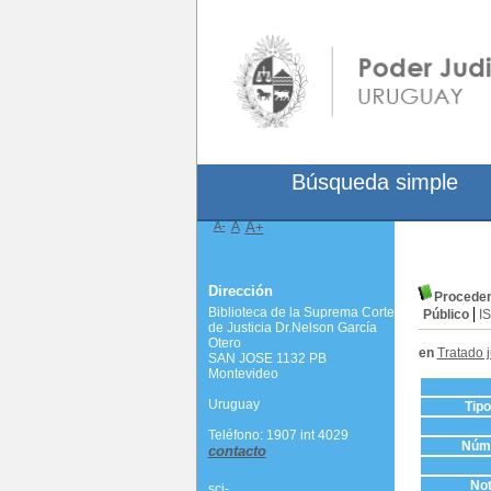
Búsqueda simple
A-
A
A+
Dirección
Procedenc
Biblioteca de la Suprema Corte
Público
I
de Justicia Dr.Nelson García
Otero
en
Tratado j
SAN JOSE 1132 PB
Montevideo
Uruguay
Tip
Teléfono: 1907 int 4029
Núme
contacto
Not
scj-