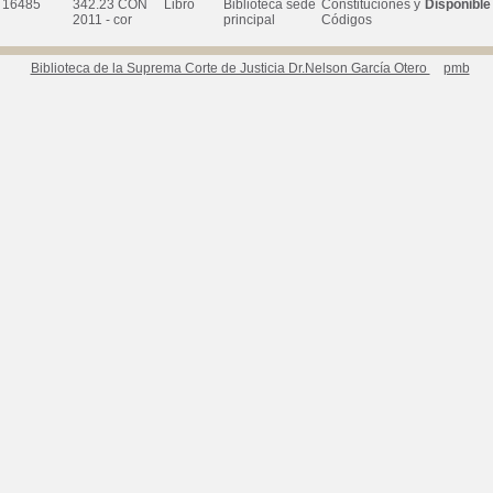
16485
342.23 CON
Libro
Biblioteca sede
Constituciones y
Disponible
2011 - cor
principal
Códigos
Biblioteca de la Suprema Corte de Justicia Dr.Nelson García Otero
pmb