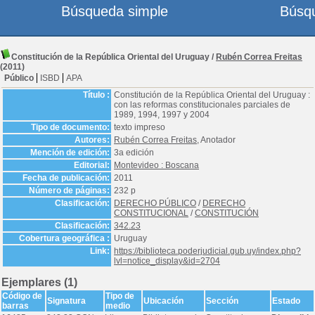
Búsqueda simple
Búsq
Constitución de la República Oriental del Uruguay
/
Rubén Correa Freitas
(2011)
Público
ISBD
APA
Título :
Constitución de la República Oriental del Uruguay :
con las reformas constitucionales parciales de
1989, 1994, 1997 y 2004
Tipo de documento:
texto impreso
Autores:
Rubén Correa Freitas
, Anotador
Mención de edición:
3a edición
Editorial:
Montevideo : Boscana
Fecha de publicación:
2011
Número de páginas:
232 p
Clasificación:
DERECHO PÚBLICO
/
DERECHO
CONSTITUCIONAL
/
CONSTITUCIÓN
Clasificación:
342.23
Cobertura geográfica :
Uruguay
Link:
https://biblioteca.poderjudicial.gub.uy/index.php?
lvl=notice_display&id=2704
Ejemplares (1)
Código de
Tipo de
Signatura
Ubicación
Sección
Estado
barras
medio