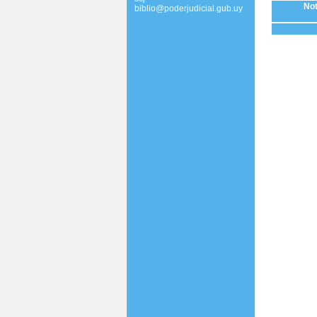
Not
biblio@poderjudicial.gub.uy