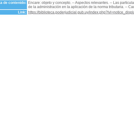
a de contenido:
Encare: objeto y concepto. -- Aspectos relevantes. -- Las particula
de la administración en la aplicación de la norma tributaria. -- Ca
Link:
https://biblioteca.poderjudicial.gub.uy/index.php?lvl=notice_dis