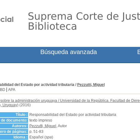
Búsqueda avanzada
ilidad del Estado por actividad tributaria
/
Pezzutti, Miguel
SBD
APA
 sobre la administración uruguaya
/
Universidad de la República. Facultad de Derec
, Uruguay)
(2016)
Título :
Responsabilidad del Estado por actividad tributaria
o de documento:
texto impreso
Autores:
Pezzutti, Miguel
, Autor
ro de páginas:
p. 51-83
Idioma :
Español (
spa
)