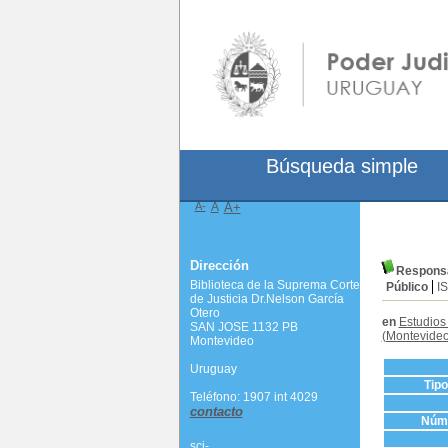
Búsqueda simple
A-
A
A+
Dirección
Responsab
Biblioteca de la Suprema Corte
Público
I
de Justicia Dr.Nelson García
Otero
en
Estudios
SAN JOSE 1132 PB
(Montevideo
Montevideo
Uruguay
Tip
Teléfono: 1907 int 4029
contacto
Núme
scj-