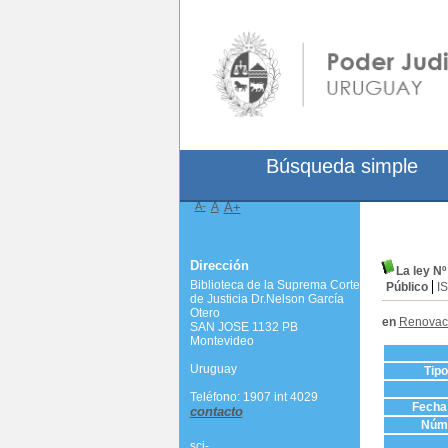
Búsqueda simple
A-
A
A+
Dirección
La ley Nº
Biblioteca de la Suprema Corte
Público
I
de Justicia Dr.Nelson García
Otero
en
Renovaci
SAN JOSE 1132 PB
Montevideo
Uruguay
Tip
Teléfono: 1907 int 4029
Fecha 
contacto
Núme
scj-