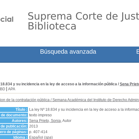
Búsqueda avanzada
 18.834 y su incidencia en la ley de acceso a la información pública
/
Sena Priet
SBD
APA
on de la contratación pública
/
Semana Académica del Instituto de Derecho Adminis
Título :
La ley Nº 18.834 y su incidencia en la ley de acceso a la informa
o de documento:
texto impreso
Autores:
Sena Prieto, Sonia
, Autor
de publicación:
2013
ro de páginas:
p. 407-414
Idioma :
Español (
spa
)