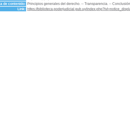
a de contenido:
Principios generales del derecho. -- Transparencia. -- Conclusión
Link:
https://biblioteca.poderjudicial.gub.uy/index.php?lvl=notice_dis