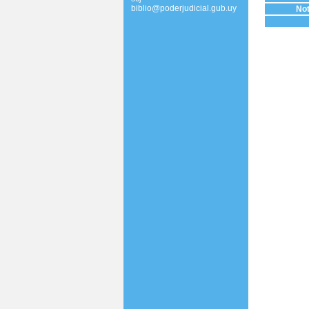
biblio@poderjudicial.gub.uy
Not