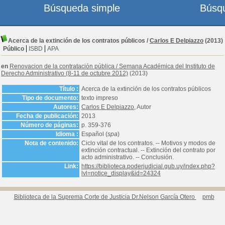
Búsqueda simple
Búsq
Acerca de la extinción de los contratos públicos
/
Carlos E Delpiazzo
(2013)
Público
ISBD
APA
en
Renovacion de la contratación pública
/
Semana Académica del Instituto de
Derecho Administrativo (8-11 de octubre 2012)
(2013)
Título :
Acerca de la extinción de los contratos públicos
Tipo de documento:
texto impreso
Autores:
Carlos E Delpiazzo
, Autor
Fecha de publicación:
2013
Número de páginas:
p. 359-376
Idioma :
Español (
spa
)
Nota de contenido:
Ciclo vital de los contratos. -- Motivos y modos de
extinción contractual. -- Extinción del contrato por
acto administrativo. -- Conclusión.
Link:
https://biblioteca.poderjudicial.gub.uy/index.php?
lvl=notice_display&id=24324
Biblioteca de la Suprema Corte de Justicia Dr.Nelson García Otero
pmb