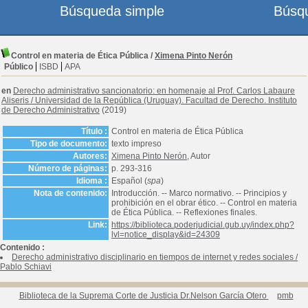
Búsqueda simple
Búsq
Control en materia de Ética Pública
/
Ximena Pinto Nerón
Público
ISBD
APA
en
Derecho administrativo sancionatorio: en homenaje al Prof. Carlos Labaure
Aliseris
/
Universidad de la República (Uruguay). Facultad de Derecho. Instituto
de Derecho Administrativo
(2019)
Título :
Control en materia de Ética Pública
Tipo de documento:
texto impreso
Autores:
Ximena Pinto Nerón
, Autor
Número de páginas:
p. 293-316
Idioma :
Español (
spa
)
Nota de contenido:
Introducción. -- Marco normativo. -- Principios y
prohibición en el obrar ético. -- Control en materia
de Ética Pública. -- Reflexiones finales.
Link:
https://biblioteca.poderjudicial.gub.uy/index.php?
lvl=notice_display&id=24309
Contenido :
Derecho administrativo disciplinario en tiempos de internet y redes sociales
/
Pablo Schiavi
Biblioteca de la Suprema Corte de Justicia Dr.Nelson García Otero
pmb