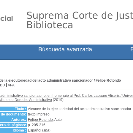
Búsqueda avanzada
e la ejecutoriedad del acto administrativo sancionador
/
Felipe Rotondo
SBD
APA
administrativo sancionatorio: en homenaje al Prof. Carlos Labaure Aliseris
/
Univer
tituto de Derecho Administrativo
(2019)
Título :
Alcance de la ejecutoriedad del acto administrativo sancionador
o de documento:
texto impreso
Autores:
Felipe Rotondo
, Autor
ro de páginas:
p. 205-216
Idioma :
Español (
spa
)