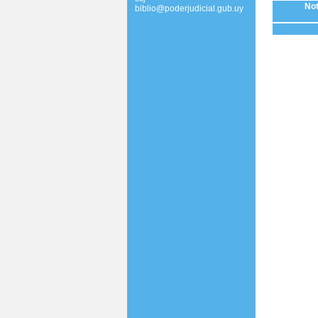
Not
biblio@poderjudicial.gub.uy