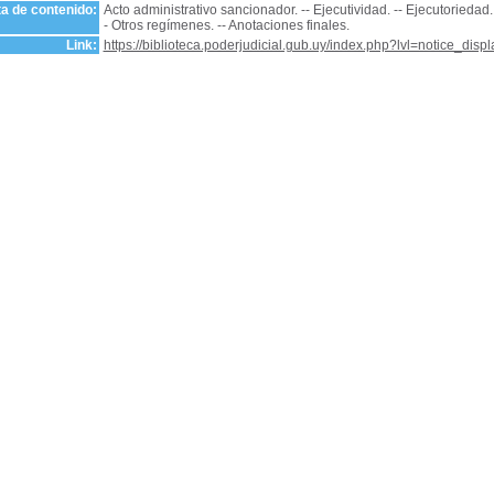
a de contenido:
Acto administrativo sancionador. -- Ejecutividad. -- Ejecutorieda
- Otros regímenes. -- Anotaciones finales.
Link:
https://biblioteca.poderjudicial.gub.uy/index.php?lvl=notice_dis