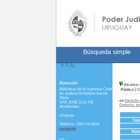
Búsqueda simple
A-
A
A+
Dirección
Alcance d
Biblioteca de la Suprema Corte
Público
I
de Justicia Dr.Nelson García
Otero
en
Derecho 
SAN JOSE 1132 PB
Derecho. Ins
Montevideo
Uruguay
Tip
Teléfono: 1907 int 4029
contacto
Núme
scj-