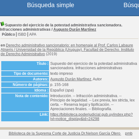
Búsqueda simple
Búsq
Supuesto del ejercicio de la potestad administrativa sancionadora.
Infracciones administrativas
/
Augusto Durán Martínez
Público
ISBD
APA
en
Derecho administrativo sancionatorio: en homenaje al Prof. Carlos Labaure
Aliseris
/
Universidad de la República (Uruguay). Facultad de Derecho. Instituto
de Derecho Administrativo
(2019)
Título :
Supuesto del ejercicio de la potestad administrativa
sancionadora. Infracciones administrativas
Tipo de documento:
texto impreso
Autores:
Augusto Durán Martínez
, Autor
Número de páginas:
p. 155-168
Idioma :
Español (
spa
)
Nota de contenido:
Introducción. -- Infracción administrativa. --
Principio de legalidad. -- Lex previa, lex stricta, lex
certa. -- Reserva legal y tipificación. --
Apreciaciones finales. -- Bibliografía.
Link:
https://biblioteca.poderjudicial.gub.uy/index.php?
lvl=notice_display&id=24298
Biblioteca de la Suprema Corte de Justicia Dr.Nelson García Otero
pmb