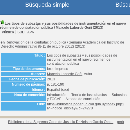
Búsqueda simple
Búsq
Los tipos de subastas y sus posibilidades de instrumentación en el nuevo
régimen de contratación pública
/
Marcelo Laborde Goñi
(2013)
Público
ISBD
APA
en
Renovacion de la contratación pública
/
Semana Académica del Instituto de
Derecho Administrativo (8-11 de octubre 2012)
(2013)
Título :
Los tipos de subastas y sus posibilidades de
instrumentación en el nuevo régimen de
contratación pública
Tipo de documento:
texto impreso
Autores:
Marcelo Laborde Goñi
, Autor
Fecha de publicación:
2013
Número de páginas:
p. 181-190
Idioma :
Español (
spa
)
Nota de contenido:
Introducción. -- Teoría de las subastas. -- Subastas
y TOCAF. -- A modo de conclusión.
Link:
https://biblioteca.poderjudicial.gub.uy/index.php?
lvl=notice_display&id=24270
Biblioteca de la Suprema Corte de Justicia Dr.Nelson García Otero
pmb