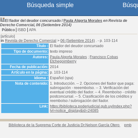
Búsqueda simple
Búsq
El fiador del deudor concursado
/
Paula Algorta Morales
en Revista de
Derecho Comercial, 06 (Setiembre 2014)
Público
ISBD
APA
[artículo]
in
Revista de Derecho Comercial
>
06 (Setiembre 2014)
. - p. 103-114
Título :
El fiador del deudor concursado
Tipo de documento:
texto impreso
Autores:
Paula Algorta Morales
;
Francisco Cobas
Etchegoimberry
Fecha de publicación:
2014
Artículo en la página:
p. 103-114
Idioma :
Español (
spa
)
Nota de contenido:
1. Introducción. -- 2. Opciones del fiador que paga:
subrogación - reeembolso. -- 3. Verificación del
eventual crédito del fiador. -- 4. Reembolso - crédito
postconcursal. -- 5. Clasificación de los créditos y
reembolso / subrogación del fiador.
Link:
https://biblioteca.poderjudicial.gub.uy/index.php?
lvl=notice_display&id=24085
Biblioteca de la Suprema Corte de Justicia Dr.Nelson García Otero
pmb