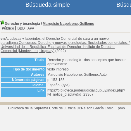
Búsqueda simple
Búsq
Derecho y tecnología
/
Marquisio Napoleone, Guillemo
Público
ISBD
APA
en
Agudezas y laberintos: el Derecho Comercial de cara a un nuevo
paradigma.Concursos. Derecho y nuevas tecnologías. Sociedades comerciales.
/
Universidad de la República. Facultad de Derecho. Instituto de Derecho
Comercial (Montevideo, Uruguay)
(2022)
Título :
Derecho y tecnología : dos conceptos que buscan
aproximarse
Tipo de documento:
texto impreso
Autores:
Marquisio Napoleone, Guillemo
, Autor
Número de páginas:
p. 153-155
Idioma :
Español (
spa
)
Link:
https://biblioteca.poderjudicial.gub.uy/index.php?
lvl=notice_display&id=23367
Biblioteca de la Suprema Corte de Justicia Dr.Nelson García Otero
pmb