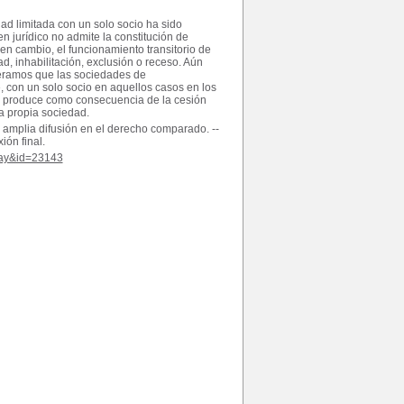
ad limitada con un solo socio ha sido
jurídico no admite la constitución de
en cambio, el funcionamiento transitorio de
ad, inhabilitación, exclusión o receso. Aún
deramos que las sociedades de
 con un solo socio en aquellos casos en los
se produce como consecuencia de la cesión
la propia sociedad.
e amplia difusión en el derecho comparado. --
ión final.
play&id=23143