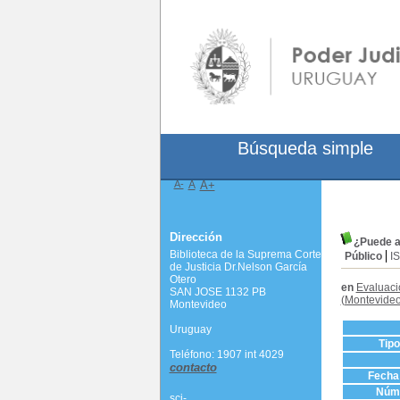
Búsqueda simple
A-
A
A+
Dirección
¿Puede a
Biblioteca de la Suprema Corte
Público
I
de Justicia Dr.Nelson García
Otero
en
Evaluaci
SAN JOSE 1132 PB
(Montevideo
Montevideo
Uruguay
Tip
Teléfono: 1907 int 4029
contacto
Fecha 
Núme
scj-