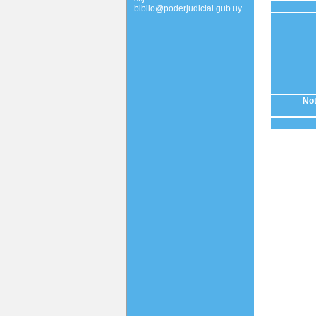
biblio@poderjudicial.gub.uy
Not