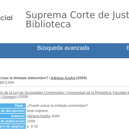
Búsqueda avanzada
ctuar la limitada unimembre?
/
Adriana Azofra
(2009)
SBD
APA
ón de la Ley de Sociedades Comerciales
/
Universidad de la República. Facultad 
, Uruguay)
(2009)
Título :
¿Puede actuar la limitada unimembre?
o de documento:
texto impreso
Autores:
Adriana Azofra
, Autor
de publicación:
2009
ro de páginas:
p. 9-16