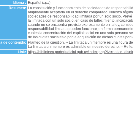
Idioma :
Español (
spa
)
Resumen:
La constitución y funcionamiento de sociedades de responsabilid
ampliamente aceptada en el derecho comparado. Nuestro régimen 
sociedades de responsabilidad limitada por un solo socio. Prevé 
la limitada con un solo socio, en caso de fallecimiento, incapacid
cuando no se encuentra previsto expresamente en la ley, consi
responsabilidad limitada pueden funcionar, en forma permanente,
cuales la concentración del capital social en una sola persona 
de las cuotas sociales o por la adquisición de dichas cuotas por 
a de contenido:
Planteo de la cuestión. -- La limitada unimembre es una figura d
La limitada unimembre es admisible en nuestro derecho. -- Reflex
Link:
https://biblioteca.poderjudicial.gub.uy/index.php?lvl=notice_dis