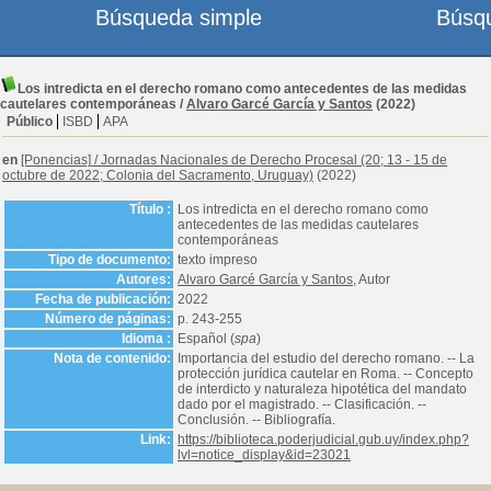
Búsqueda simple
Búsq
Los intredicta en el derecho romano como antecedentes de las medidas
cautelares contemporáneas
/
Alvaro Garcé García y Santos
(2022)
Público
ISBD
APA
en
[Ponencias]
/
Jornadas Nacionales de Derecho Procesal (20; 13 - 15 de
octubre de 2022; Colonia del Sacramento, Uruguay)
(2022)
Título :
Los intredicta en el derecho romano como
antecedentes de las medidas cautelares
contemporáneas
Tipo de documento:
texto impreso
Autores:
Alvaro Garcé García y Santos
, Autor
Fecha de publicación:
2022
Número de páginas:
p. 243-255
Idioma :
Español (
spa
)
Nota de contenido:
Importancia del estudio del derecho romano. -- La
protección jurídica cautelar en Roma. -- Concepto
de interdicto y naturaleza hipotética del mandato
dado por el magistrado. -- Clasificación. --
Conclusión. -- Bibliografía.
Link:
https://biblioteca.poderjudicial.gub.uy/index.php?
lvl=notice_display&id=23021