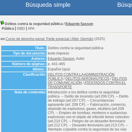
Búsqueda simple
Búsq
Delitos contra la seguridad pública
/
Eduardo Sasson
Público
ISBD
APA
en
Curso de derecho penal: Parte especial
/
Aller, Germán
(2025)
Título :
Delitos contra la seguridad pública
Tipo de documento:
texto impreso
Autores:
Eduardo Sasson
, Autor
Número de páginas:
p. 441-465
Idioma :
Español (
spa
)
Clasificación:
DELITOS CONTRA LA ADMINISTRACIÓN
PÚBLICA
/
DELITOS AERONÁUTICOS
/
DELITOS
DE COMUNICACIÓN
/
ATENTADOS CONTRA EL
TRANSPORTE
Nota de contenido:
Introducción a los delitos contra la seguridad
pública. -- Delito de incendio (art.206 CP). -- Delito
de estrago (art.207 CP). -- Circunstancias
agravante (art. 208 CP). -- Fabricación, comercio,
depósito de explosivos, gases, etcétera (art.209
CP). -- Empleo de bombas, morteros o sustancias
explosivas con el objeto de infundir temor colectivo
(art.210 CP). -- Peligro de un desastre ferroviario
(art.212 CP). -- Desastre ferroviario (art.213 CP). --
Atentado culpable contra la seguridad de las vías