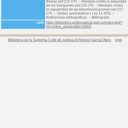
férreas (art.215 CP). -- Atentado contra la seguridad
de los transportes (art.216 CP). -- Atentado contra
la regularidad de las telecomunicaciones (art.217
CP). -- Delitos aeronáuticos ( Ley 14.305). --
Referencias bibliográficas. -- Bibliografía.
Link:
https://biblioteca.poderjudicial.gub.uy/index.php?
lvl=notice_display&id=23005
Biblioteca de la Suprema Corte de Justicia Dr.Nelson García Otero
pmb