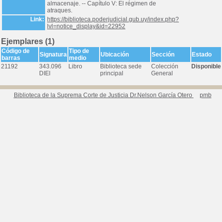
almacenaje. -- Capítulo V: El régimen de
atraques.
Link:
https://biblioteca.poderjudicial.gub.uy/index.php?
lvl=notice_display&id=22952
Ejemplares (1)
Código de
Tipo de
Signatura
Ubicación
Sección
Estado
barras
medio
21192
343.096
Libro
Biblioteca sede
Colección
Disponible
DIEl
principal
General
Biblioteca de la Suprema Corte de Justicia Dr.Nelson García Otero
pmb