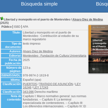
Búsqueda simple
Búsq
Libertad y monopolio en el puerto de Montevideo
/
Alvaro Diez de Medina
(2025)
Público
ISBD
APA
Título :
Libertad y monopolio en el puerto de
Montevideo : Contribución al estudio de su
marco regulatorio
Tipo de
texto impreso
documento:
Autores:
Alvaro Diez de Medina
Editorial:
Montevideo : Fundación de Cultura Universitaria
Fecha de
2025
publicación:
Número de
123 p.
páginas:
ISBN/ISSN/DL:
978-9974-2-1619-8
Idioma :
Español (
spa
)
Clasificación:
PUERTOS
/
TRATADO DE ASUNCIÓN
/
LEY
16246
/
LEY 17243
Clasificación:
343.096
Derecho marítimo
Nota de
Capítulo I: Marco normativo general: sus normas
contenido:
fundadoras. -- Capítulo II: La terminal
especializada de contenedores. -- Capítulo III:
Los diferendos internacionales. -- Capítulo IV: El