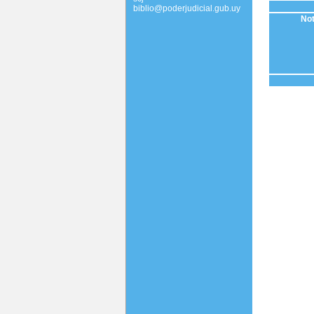
biblio@poderjudicial.gub.uy
Not