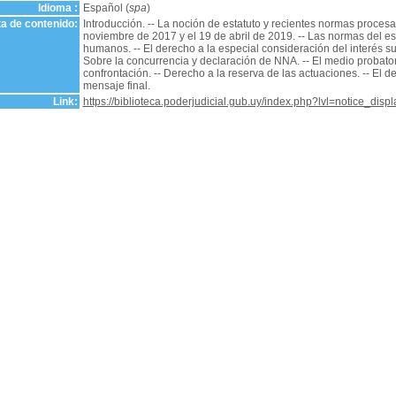
Idioma :
Español (
spa
)
a de contenido:
Introducción. -- La noción de estatuto y recientes normas procesale
noviembre de 2017 y el 19 de abril de 2019. -- Las normas del e
humanos. -- El derecho a la especial consideración del interés su
Sobre la concurrencia y declaración de NNA. -- El medio probator
confrontación. -- Derecho a la reserva de las actuaciones. -- El 
mensaje final.
Link:
https://biblioteca.poderjudicial.gub.uy/index.php?lvl=notice_dis