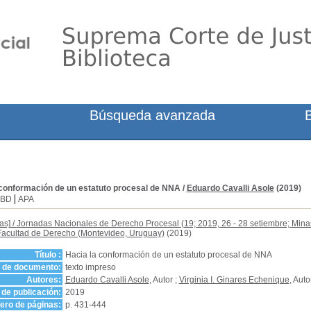
Búsqueda avanzada
 conformación de un estatuto procesal de NNA
/
Eduardo Cavalli Asole
(2019)
SBD
APA
as]
/
Jornadas Nacionales de Derecho Procesal (19; 2019, 26 - 28 setiembre; Mina
Facultad de Derecho (Montevideo, Uruguay)
(2019)
Título :
Hacia la conformación de un estatuto procesal de NNA
o de documento:
texto impreso
Autores:
Eduardo Cavalli Asole
, Autor ;
Virginia I. Ginares Echenique
, Auto
de publicación:
2019
ro de páginas:
p. 431-444