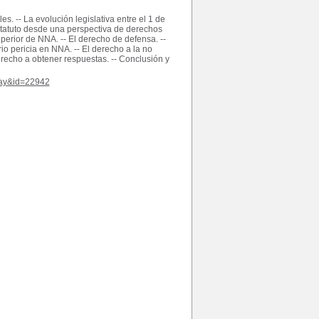
s. -- La evolución legislativa entre el 1 de
statuto desde una perspectiva de derechos
perior de NNA. -- El derecho de defensa. --
io pericia en NNA. -- El derecho a la no
derecho a obtener respuestas. -- Conclusión y
play&id=22942