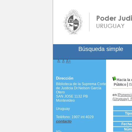
Búsqueda simple
A-
A
A+
Dirección
Hacia la
Biblioteca de la Suprema Corte
Público
I
de Justicia Dr.Nelson García
Otero
en
[Ponenci
SAN JOSE 1132 PB
(Uruguay). 
Montevideo
Uruguay
Tip
Teléfono: 1907 int 4029
contacto
Fecha 
Núme
scj-