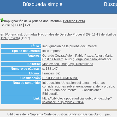
Búsqueda simple
Búsq
Impugnación de la prueba documental
/
Gerardo Cozza
Público
ISBD
APA
en
[Ponencias]
/
Jornadas Nacionales de Derecho Procesal (09; 11-13 de abril de
1997; Rivera)
(1997)
Título :
Impugnación de la prueba documental
Tipo de documento:
texto impreso
Autores:
Gerardo Cozza
, Autor ;
Pablo Pazos
, Autor ;
María
Cristina Rivero
, Autor ;
Jorge Machado
, Anotador
Editorial:
Montevideo [Uruguay] : Universidad
Número de páginas:
p. 138-147
Idioma :
Francés (
fre
)
Clasificación:
PRUEBA DOCUMENTAL
Nota de contenido:
Introducción. Ubicación del tema. -- Algunas
consideraciones sobre teoría general de la prueba.
-- La prueba documental. -- Conclusiones. --
Bibliografía.
Link:
https://biblioteca.poderjudicial.gub.uy/index.php?
lvl=notice_display&id=22854
Biblioteca de la Suprema Corte de Justicia Dr.Nelson García Otero
pmb