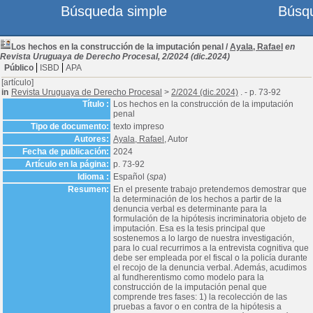
Búsqueda simple
Búsq
Los hechos en la construcción de la imputación penal
/
Ayala, Rafael
en
Revista Uruguaya de Derecho Procesal, 2/2024 (dic.2024)
Público
ISBD
APA
[artículo]
in
Revista Uruguaya de Derecho Procesal
>
2/2024 (dic.2024)
. - p. 73-92
Título :
Los hechos en la construcción de la imputación
penal
Tipo de documento:
texto impreso
Autores:
Ayala, Rafael
, Autor
Fecha de publicación:
2024
Artículo en la página:
p. 73-92
Idioma :
Español (
spa
)
Resumen:
En el presente trabajo pretendemos demostrar que
la determinación de los hechos a partir de la
denuncia verbal es determinante para la
formulación de la hipótesis incriminatoria objeto de
imputación. Esa es la tesis principal que
sostenemos a lo largo de nuestra investigación,
para lo cual recurrimos a la entrevista cognitiva que
debe ser empleada por el fiscal o la policía durante
el recojo de la denuncia verbal. Además, acudimos
al fundherentismo como modelo para la
construcción de la imputación penal que
comprende tres fases: 1) la recolección de las
pruebas a favor o en contra de la hipótesis a