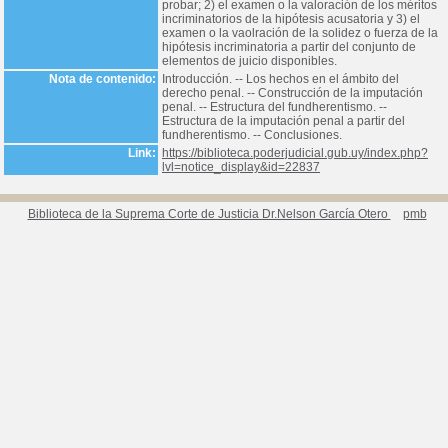
probar; 2) el examen o la valoración de los méritos
incriminatorios de la hipótesis acusatoria y 3) el
examen o la vaolración de la solidez o fuerza de la
hipótesis incriminatoria a partir del conjunto de
elementos de juicio disponibles.
Nota de contenido:
Introducción. -- Los hechos en el ámbito del
derecho penal. -- Construcción de la imputación
penal. -- Estructura del fundherentismo. --
Estructura de la imputación penal a partir del
fundherentismo. -- Conclusiones.
Link:
https://biblioteca.poderjudicial.gub.uy/index.php?
lvl=notice_display&id=22837
Biblioteca de la Suprema Corte de Justicia Dr.Nelson García Otero
pmb