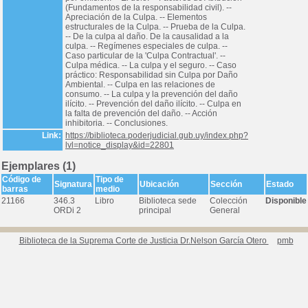
(Fundamentos de la responsabilidad civil). --
Apreciación de la Culpa. -- Elementos
estructurales de la Culpa. -- Prueba de la Culpa.
-- De la culpa al daño. De la causalidad a la
culpa. -- Regímenes especiales de culpa. --
Caso particular de la 'Culpa Contractual'. --
Culpa médica. -- La culpa y el seguro. -- Caso
práctico: Responsabilidad sin Culpa por Daño
Ambiental. -- Culpa en las relaciones de
consumo. -- La culpa y la prevención del daño
ilícito. -- Prevención del daño ilícito. -- Culpa en
la falta de prevención del daño. -- Acción
inhibitoria. -- Conclusiones.
Link:
https://biblioteca.poderjudicial.gub.uy/index.php?
lvl=notice_display&id=22801
Ejemplares (1)
Código de
Tipo de
Signatura
Ubicación
Sección
Estado
barras
medio
21166
346.3
Libro
Biblioteca sede
Colección
Disponible
ORDi 2
principal
General
Biblioteca de la Suprema Corte de Justicia Dr.Nelson García Otero
pmb