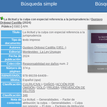
Búsqueda simple
Búsq
La ilicitud y la culpa con especial referencia a la jurisprudencia
/
Gustavo
Ordoqui Castilla
(2024)
Público
ISBD
APA
Título :
La ilicitud y la culpa con especial referencia a la
jurisprudencia
Tipo de
texto impreso
documento:
Autores:
Gustavo Ordoqui Castilla (1951 -)
Editorial:
Montevideo : La Ley Uruguay
Fecha de
2024
publicación:
Colección:
Responsabilidad por daños
num. 2
Número de
374 p.
páginas:
ISBN/ISSN/DL:
978-99159-64409--
Idioma :
Español (
spa
)
Clasificación:
CULPA (CIVIL)
/
DAÑOS
/
ACCIÓN POR
OMISIÓN
/
DOLO
/
PRUEBA
/
PREVENCIÓN DE
DELITOS
Clasificación:
346
Nota de
La ilicitud. -- Generalidades. -- Factor de
contenido:
atribución: la culpa. -- Generalidades. -- Culpa
por omisión. -- El dolo. -- Factores de Atribución