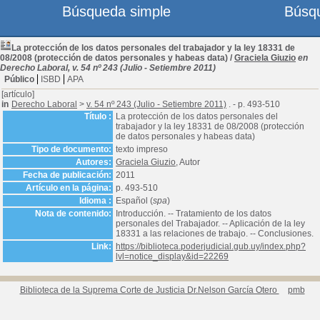
Búsqueda simple
Búsq
La protección de los datos personales del trabajador y la ley 18331 de
08/2008 (protección de datos personales y habeas data)
/
Graciela Giuzio
en
Derecho Laboral, v. 54 nº 243 (Julio - Setiembre 2011)
Público
ISBD
APA
[artículo]
in
Derecho Laboral
>
v. 54 nº 243 (Julio - Setiembre 2011)
. - p. 493-510
Título :
La protección de los datos personales del
trabajador y la ley 18331 de 08/2008 (protección
de datos personales y habeas data)
Tipo de documento:
texto impreso
Autores:
Graciela Giuzio
, Autor
Fecha de publicación:
2011
Artículo en la página:
p. 493-510
Idioma :
Español (
spa
)
Nota de contenido:
Introducción. -- Tratamiento de los datos
personales del Trabajador. -- Aplicación de la ley
18331 a las relaciones de trabajo. -- Conclusiones.
Link:
https://biblioteca.poderjudicial.gub.uy/index.php?
lvl=notice_display&id=22269
Biblioteca de la Suprema Corte de Justicia Dr.Nelson García Otero
pmb