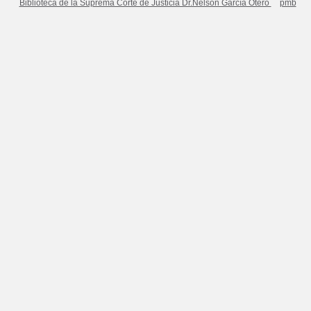
Biblioteca de la Suprema Corte de Justicia Dr.Nelson García Otero
pmb