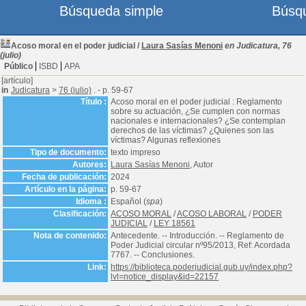
Búsqueda simple
Búsq
Acoso moral en el poder judicial
/
Laura Sasías Menoni
en Judicatura, 76
(julio)
Público
ISBD
APA
[artículo]
in
Judicatura
>
76 (julio)
. - p. 59-67
Título :
Acoso moral en el poder judicial : Reglamento
sobre su actuación, ¿Se cumplen con normas
nacionales e internacionales? ¿Se contemplan
derechos de las víctimas? ¿Quienes son las
víctimas? Algunas reflexiones
Tipo de documento:
texto impreso
Autores:
Laura Sasías Menoni
, Autor
Fecha de publicación:
2024
Artículo en la página:
p. 59-67
Idioma :
Español (
spa
)
Clasificación:
ACOSO MORAL
/
ACOSO LABORAL
/
PODER
JUDICIAL
/
LEY 18561
Nota de contenido:
Antecedente. -- Introducción. -- Reglamento de
Poder Judicial circular nº95/2013, Ref: Acordada
7767. -- Conclusiones.
Link:
https://biblioteca.poderjudicial.gub.uy/index.php?
lvl=notice_display&id=22157