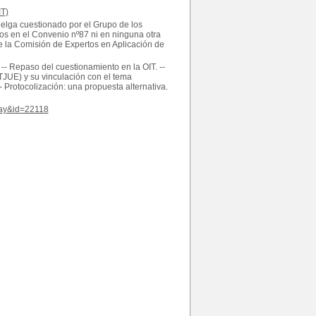
T)
huelga cuestionado por el Grupo de los
s en el Convenio nº87 ni en ninguna otra
e la Comisión de Expertos en Aplicación de
 -- Repaso del cuestionamiento en la OIT. --
TJUE) y su vinculación con el tema
- Protocolización: una propuesta alternativa.
play&id=22118