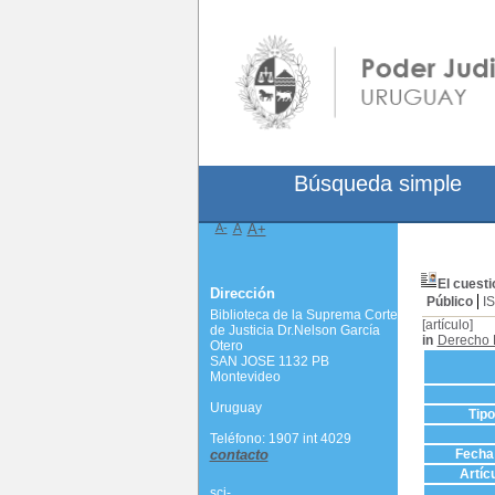
Búsqueda simple
A-
A
A+
El cuesti
Dirección
Público
I
Biblioteca de la Suprema Corte
[artículo]
de Justicia Dr.Nelson García
in
Derecho 
Otero
SAN JOSE 1132 PB
Montevideo
Uruguay
Tip
Teléfono: 1907 int 4029
contacto
Fecha 
Artíc
scj-