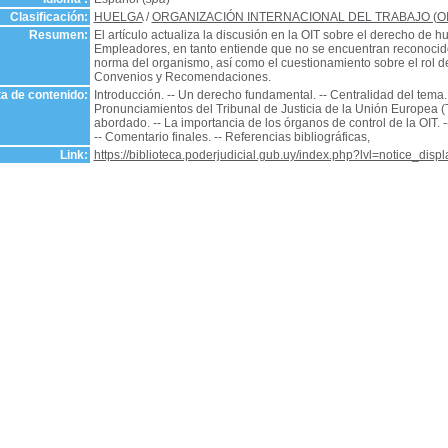
Clasificación:
HUELGA
/
ORGANIZACIÓN INTERNACIONAL DEL TRABAJO (OI
Resumen:
El artículo actualiza la discusión en la OIT sobre el derecho de 
Empleadores, en tanto entiende que no se encuentran reconocido
norma del organismo, así como el cuestionamiento sobre el rol d
Convenios y Recomendaciones.
a de contenido:
Introducción. -- Un derecho fundamental. -- Centralidad del tema.
Pronunciamientos del Tribunal de Justicia de la Unión Europea (
abordado. -- La importancia de los órganos de control de la OIT. -
-- Comentario finales. -- Referencias bibliográficas,
Link:
https://biblioteca.poderjudicial.gub.uy/index.php?lvl=notice_dis