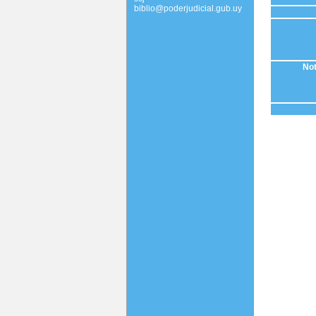
biblio@poderjudicial.gub.uy
Not