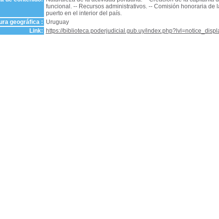
funcional. -- Recursos administrativos. -- Comisión honoraria de la
puerto en el interior del país.
ra geográfica :
Uruguay
Link:
https://biblioteca.poderjudicial.gub.uy/index.php?lvl=notice_dis