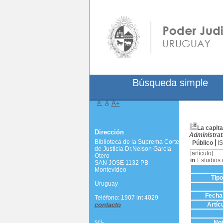
Búsqueda simple
A-
A
A+
La capita
Dirección
Administrat
Biblioteca de la Suprema Corte
Público
I
de Justicia Dr.Nelson García
[artículo]
Otero
in
Estudios 
SAN JOSE 1132 PB
Montevideo
Tip
Uruguay
Fecha 
Teléfono: 1907 int 4029
contacto
Artíc
scj-
Not