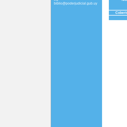
biblio@poderjudicial.gub.uy
Cobertu