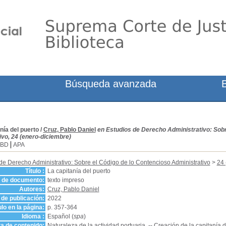
Búsqueda avanzada
nía del puerto
/
Cruz, Pablo Daniel
en Estudios de Derecho Administrativo: Sobr
ivo, 24 (enero-diciembre)
SBD
APA
de Derecho Administrativo: Sobre el Código de lo Contencioso Administrativo
>
24 
Título :
La capitanía del puerto
o de documento:
texto impreso
Autores:
Cruz, Pablo Daniel
de publicación:
2022
ulo en la página:
p. 357-364
Idioma :
Español (
spa
)
a de contenido:
Naturaleza de la actividad portuaria. -- Creación de la capitanía 