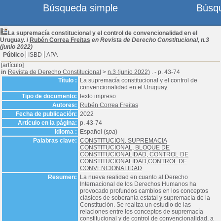
Búsqueda simple
Búsq
La supremacía constitucional y el control de convencionalidad en el
Uruguay.
/
Rubén Correa Freitas
en Revista de Derecho Constitucional, n.3
(junio 2022)
Público
ISBD
APA
[artículo]
in
Revista de Derecho Constitucional
>
n.3 (junio 2022)
. - p. 43-74
Título :
La supremacía constitucional y el control de
convencionalidad en el Uruguay.
Tipo de documento:
texto impreso
Autores:
Rubén Correa Freitas
Fecha de publicación:
2022
Artículo en la página:
p. 43-74
Idioma :
Español (
spa
)
Palabras clave:
CONSTITUCION, SUPREMACIA
CONSTITUCIONAL, BLOQUE DE
CONSTITUCIONALIDAD, CONTROL DE
CONSTITUCIONALIDAD,CONTROL DE
CONVENCIONALIDAD
Resumen:
La nueva realidad en cuanto al Derecho
Internacional de los Derechos Humanos ha
provocado profundos cambios en los conceptos
clásicos de soberanía estatal y supremacía de la
Constitución. Se realiza un estudio de las
relaciones entre los conceptos de supremacía
constitucional y de control de convencionalidad, a