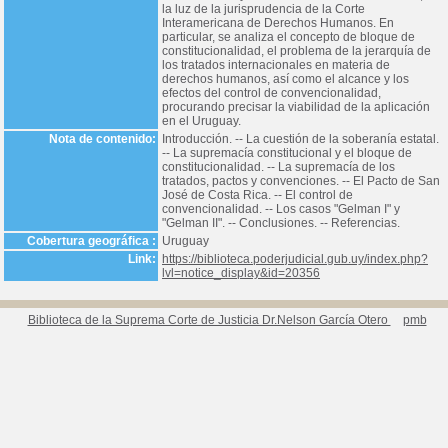
la luz de la jurisprudencia de la Corte
Interamericana de Derechos Humanos. En
particular, se analiza el concepto de bloque de
constitucionalidad, el problema de la jerarquía de
los tratados internacionales en materia de
derechos humanos, así como el alcance y los
efectos del control de convencionalidad,
procurando precisar la viabilidad de la aplicación
en el Uruguay.
Nota de contenido:
Introducción. -- La cuestión de la soberanía estatal.
-- La supremacía constitucional y el bloque de
constitucionalidad. -- La supremacía de los
tratados, pactos y convenciones. -- El Pacto de San
José de Costa Rica. -- El control de
convencionalidad. -- Los casos "Gelman I" y
"Gelman II". -- Conclusiones. -- Referencias.
Cobertura geográfica :
Uruguay
Link:
https://biblioteca.poderjudicial.gub.uy/index.php?
lvl=notice_display&id=20356
Biblioteca de la Suprema Corte de Justicia Dr.Nelson García Otero
pmb