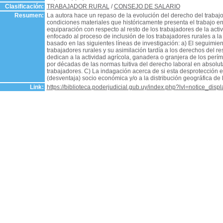
Clasificación:
TRABAJADOR RURAL
/
CONSEJO DE SALARIO
Resumen:
La autora hace un repaso de la evolución del derecho del trabajo 
condiciones materiales que históricamente presenta el trabajo en
equiparación con respecto al resto de los trabajadores de la activ
enfocado al proceso de inclusión de los trabajadores rurales a la
basado en las siguientes líneas de investigación: a) El seguimien
trabajadores rurales y su asimilación tardía a los derechos del r
dedican a la actividad agrícola, ganadera o granjera de los perím
por décadas de las normas tuitiva del derecho laboral en absolut
trabajadores. C) La indagación acerca de si esta desprotección e
(desventaja) socio económica y/o a la distribución geográfica de l
Link:
https://biblioteca.poderjudicial.gub.uy/index.php?lvl=notice_dis