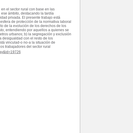
en el sector rural con base en las
 ese ámbito, destacando la tardía
idad privada. El presente trabajo está
 esfera de protección de la normativa laboral
to de la evolución de los derechos de los
esto, entendiendo por aquellos a quienes se
etros urbanos; b) la segregación y exclusión
a desigualdad con el resto de los
stá vinculad-o no-a la situación de
os trabajadores del sector rural
play&id=19726