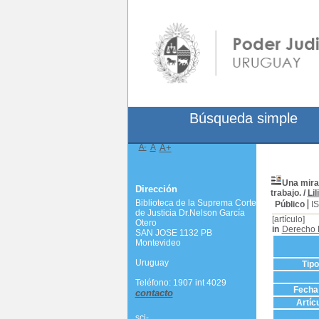
Búsqueda simple
A-
A
A+
Una mirad
Dirección
trabajo.
/
Li
Biblioteca de la Suprema Corte
Público
I
de Justicia Dr.Nelson García
[artículo]
Otero
in
Derecho 
SAN JOSE 1132 PB
Montevideo
Uruguay
Tip
Teléfono: 1907 int 4029
Fecha 
contacto
Artíc
scj-