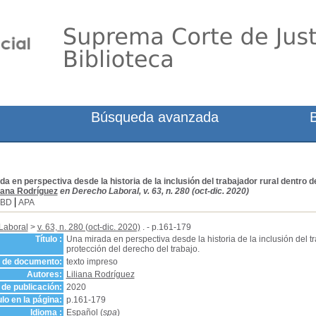
Búsqueda avanzada
a en perspectiva desde la historia de la inclusión del trabajador rural dentro d
liana Rodríguez
en Derecho Laboral, v. 63, n. 280 (oct-dic. 2020)
SBD
APA
Laboral
>
v. 63, n. 280 (oct-dic. 2020)
. - p.161-179
Título :
Una mirada en perspectiva desde la historia de la inclusión del tr
protección del derecho del trabajo.
o de documento:
texto impreso
Autores:
Liliana Rodríguez
de publicación:
2020
ulo en la página:
p.161-179
Idioma :
Español (
spa
)