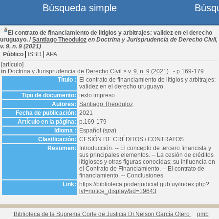
Búsqueda simple
Búsq
El contrato de financiamiento de litigios y arbitrajes: validez en el derecho
uruguayo.
/
Santiago Theoduloz
en Doctrina y Jurisprudencia de Derecho Civil,
v. 9, n. 9 (2021)
Público
ISBD
APA
[artículo]
in
Doctrina y Jurisprudencia de Derecho Civil
>
v. 9, n. 9 (2021)
. - p.169-179
Título :
El contrato de financiamiento de litigios y arbitrajes:
validez en el derecho uruguayo.
Tipo de documento:
texto impreso
Autores:
Santiago Theoduloz
Fecha de publicación:
2021
Artículo en la página:
p.169-179
Idioma :
Español (
spa
)
Clasificación:
CESIÓN DE CRÉDITOS
/
CONTRATOS
Resumen:
Introducción. -- El concepto de tercero financista y
sus principales elementos. -- La cesión de créditos
litigiosos y otras figuras conocidas; su influencia en
el Contrato de Financiamiento. -- El contrato de
financiamiento. -- Conclusiones
Link:
https://biblioteca.poderjudicial.gub.uy/index.php?
lvl=notice_display&id=19643
Biblioteca de la Suprema Corte de Justicia Dr.Nelson García Otero
pmb