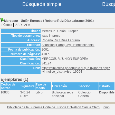
Búsqueda simple
Búsq
Mercosur - Unión Europea
/
Roberto Ruiz Díaz Labrano
(2001)
Público
ISBD
APA
Título :
Mercosur - Unión Europea
Tipo de documento:
texto impreso
Autores:
Roberto Ruiz Díaz Labrano
Editorial:
Asunción [Paraguay] : Intercontinental
Fecha de publicación:
2001
Número de páginas:
410 p.
Clasificación:
MERCOSUR
/
UNIÓN EUROPEA
Clasificación:
341.24
Link:
https://biblioteca.poderjudicial.gub.uy/index.php?
lvl=notice_display&id=19054
Ejemplares (1)
Código de
Tipo de
Signatura
Ubicación
Sección
Estado
barras
medio
16836
341.24
Libro
Biblioteca sede
Colección
Disponible
RUIm
principal
General
Biblioteca de la Suprema Corte de Justicia Dr.Nelson García Otero
pmb