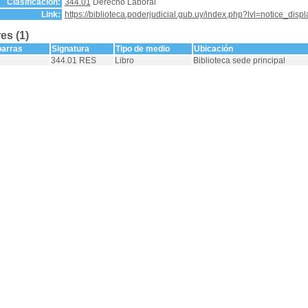
Clasificación:
344.01
Derecho Laboral
Link:
https://biblioteca.poderjudicial.gub.uy/index.php?lvl=notice_dis
es (1)
barras
Signatura
Tipo de medio
Ubicación
344.01 RES
Libro
Biblioteca sede principal