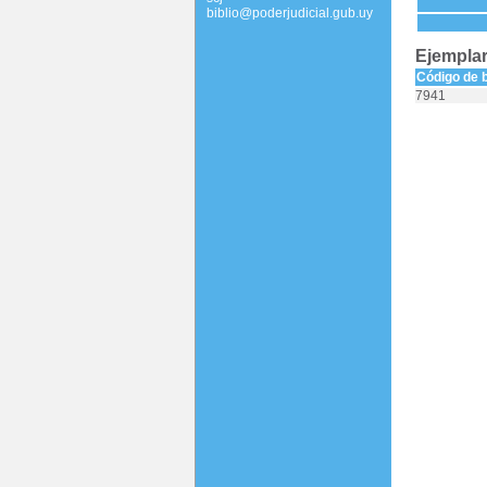
biblio@poderjudicial.gub.uy
Ejemplar
Código de 
7941