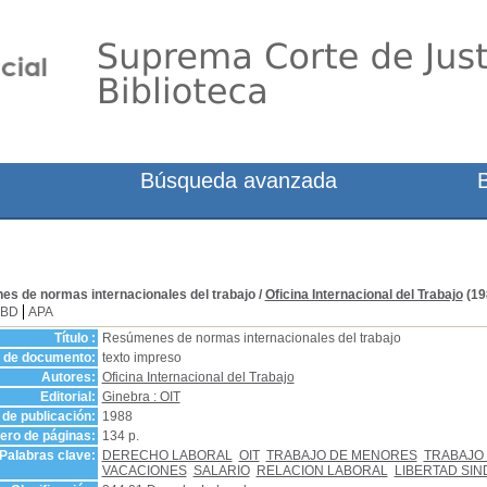
Búsqueda avanzada
es de normas internacionales del trabajo
/
Oficina Internacional del Trabajo
(19
SBD
APA
Título :
Resúmenes de normas internacionales del trabajo
o de documento:
texto impreso
Autores:
Oficina Internacional del Trabajo
Editorial:
Ginebra : OIT
de publicación:
1988
ro de páginas:
134 p.
Palabras clave:
DERECHO LABORAL
OIT
TRABAJO DE MENORES
TRABAJO
VACACIONES
SALARIO
RELACION LABORAL
LIBERTAD SIN