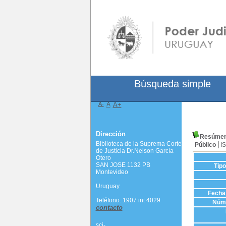
Búsqueda simple
A-
A
A+
Dirección
Resúmen
Biblioteca de la Suprema Corte
Público
I
de Justicia Dr.Nelson García
Otero
SAN JOSE 1132 PB
Tip
Montevideo
Uruguay
Fecha 
Teléfono: 1907 int 4029
Núme
contacto
scj-