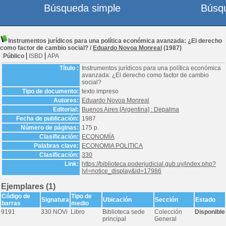
Búsqueda simple
Búsq
Instrumentos jurídicos para una política económica avanzada: ¿El derecho
como factor de cambio social?
/
Eduardo Novoa Monreal
(1987)
Público
ISBD
APA
Título :
Instrumentos jurídicos para una política económica
avanzada: ¿El derecho como factor de cambio
social?
Tipo de documento:
texto impreso
Autores:
Eduardo Novoa Monreal
Editorial:
Buenos Aires [Argentina] : Depalma
Fecha de publicación:
1987
Número de páginas:
175 p.
Clasificación:
ECONOMÍA
Palabras clave:
ECONOMIA POLITICA
Clasificación:
330
Link:
https://biblioteca.poderjudicial.gub.uy/index.php?
lvl=notice_display&id=17986
Ejemplares (1)
Código de
Tipo de
Signatura
Ubicación
Sección
Estado
barras
medio
9191
330 NOVi
Libro
Biblioteca sede
Colección
Disponible
principal
General